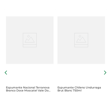
E
M
Espumante Nacional Terranova
Espumante Chileno Undurraga
Branco Doce Moscatel Vale Do
Brut Blanc 750ml
São Francisco 750ml