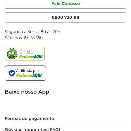
Portal do fornecedor
Código de ética
Fale Conosco
Nossas Lojas
Serviços
Cencosud Media
App Bretas
0800 720 1111
Clube Bretas
Blog Bretas
Segunda à Sexta: 8h às 20h
Black Friday
Sábados: 8h às 18h
Natal
Baixe nosso App
Formas de pagamento
Dúvidas frequentes (FAQ)