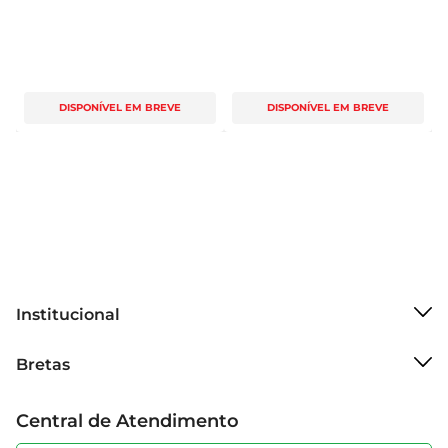
DISPONÍVEL EM BREVE
DISPONÍVEL EM BREVE
Institucional
Sobre o Bretas
Bretas
Grupo Cencosud
Trabalhe conosco
Cartão Bretas
Central de Atendimento
Sobre privacidade
Produtos Bretas