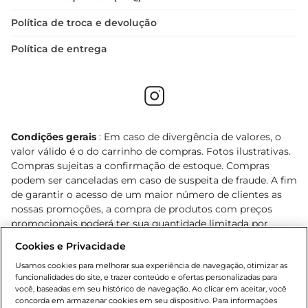
Política de troca e devolução
Política de entrega
Condições gerais
: Em caso de divergência de valores, o
valor válido é o do carrinho de compras. Fotos ilustrativas.
Compras sujeitas a confirmação de estoque. Compras
podem ser canceladas em caso de suspeita de fraude. A fim
de garantir o acesso de um maior número de clientes as
nossas promoções, a compra de produtos com preços
promocionais poderá ter sua quantidade limitada por
cliente. Os preços, ofertas e condições são exclusivos para
Cookies e Privacidade
o e-commerce e válidos durante o dia de hoje, podendo
sofrer alterações sem prévia notificação. Proibida a venda
Usamos cookies para melhorar sua experiência de navegação, otimizar as
funcionalidades do site, e trazer conteúdo e ofertas personalizadas para
de bebidas alcoólicas para menores de 18 anos, conforme
você, baseadas em seu histórico de navegação. Ao clicar em aceitar, você
Lei n.º 8069/90, art. 81, inciso II (Estatuto da Criança e do
concorda em armazenar cookies em seu dispositivo. Para informações