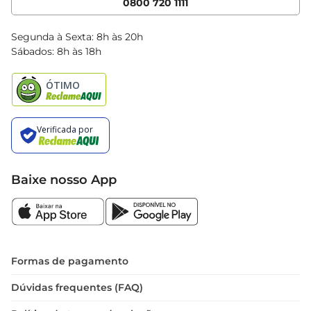
0800 720 1111
Clube Bretas
Blog Bretas
Segunda à Sexta: 8h às 20h
Black Friday
Sábados: 8h às 18h
Natal
Baixe nosso App
Formas de pagamento
Dúvidas frequentes (FAQ)