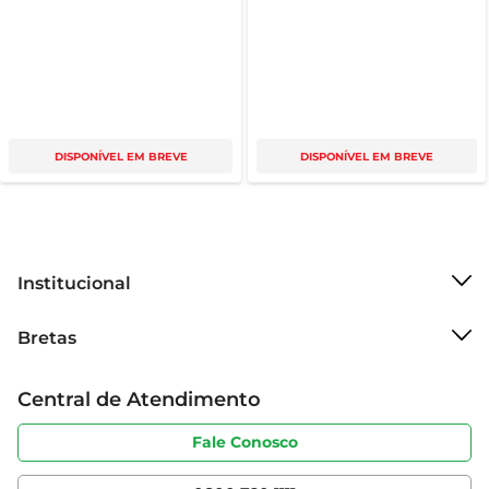
DISPONÍVEL EM BREVE
DISPONÍVEL EM BREVE
Institucional
Sobre o Bretas
Bretas
Grupo Cencosud
Trabalhe conosco
Cartão Bretas
Central de Atendimento
Sobre privacidade
Produtos Bretas
Portal do fornecedor
Código de ética
Fale Conosco
Nossas Lojas
Serviços
Cencosud Media
App Bretas