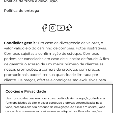
Política de troca e devolução
Política de entrega
Condições gerais
: Em caso de divergência de valores, o
valor válido é o do carrinho de compras. Fotos ilustrativas.
Compras sujeitas a confirmação de estoque. Compras
podem ser canceladas em caso de suspeita de fraude. A fim
de garantir o acesso de um maior número de clientes as
nossas promoções, a compra de produtos com preços
promocionais poderá ter sua quantidade limitada por
cliente. Os preços, ofertas e condições são exclusivos para
o e-commerce e válidos durante o dia de hoje, podendo
sofrer alterações sem prévia notificação. Proibida a venda
Cookies e Privacidade
de bebidas alcoólicas para menores de 18 anos, conforme
Usamos cookies para melhorar sua experiência de navegação, otimizar as
Lei n.º 8069/90, art. 81, inciso II (Estatuto da Criança e do
funcionalidades do site, e trazer conteúdo e ofertas personalizadas para
Adolescente). Preços e condições exclusivos para o
você, baseadas em seu histórico de navegação. Ao clicar em aceitar, você
concorda em armazenar cookies em seu dispositivo. Para informações
, podendo sofrer alterações sem aviso
www.bretas.com.br