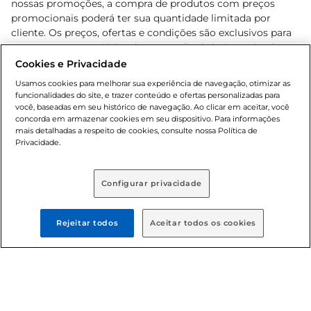
nossas promoções, a compra de produtos com preços
promocionais poderá ter sua quantidade limitada por
cliente. Os preços, ofertas e condições são exclusivos para
o e-commerce e válidos durante o dia de hoje, podendo
sofrer alterações sem prévia notificação. Proibida a venda
Cookies e Privacidade
de bebidas alcoólicas para menores de 18 anos, conforme
Usamos cookies para melhorar sua experiência de navegação, otimizar as
Lei n.º 8069/90, art. 81, inciso II (Estatuto da Criança e do
funcionalidades do site, e trazer conteúdo e ofertas personalizadas para
Adolescente). Preços e condições exclusivos para o
você, baseadas em seu histórico de navegação. Ao clicar em aceitar, você
concorda em armazenar cookies em seu dispositivo. Para informações
, podendo sofrer alterações sem aviso
www.bretas.com.br
mais detalhadas a respeito de cookies, consulte nossa Política de
prévio. O valor mínimo para as compras on-line é de R$
Privacidade.
80,00.
Configurar privacidade
© 2025 Copyright. Todos os direitos
reservados Bretas.
Rejeitar todos
Aceitar todos os cookies
Cencosud Brasil Comercial SA.CNPJ sob n°
39.346.861/0350-38 . Sediada na Av. das Nações Unidas,
12.995, 21º andar, CEP: 04.578-000, Bairro Brooklin Paulista,