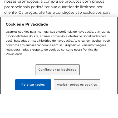
nossas promoções, a compra de produtos com preços
promocionais poderá ter sua quantidade limitada por
cliente. Os preços, ofertas e condições são exclusivos para
o e-commerce e válidos durante o dia de hoje, podendo
sofrer alterações sem prévia notificação. Proibida a venda
Cookies e Privacidade
de bebidas alcoólicas para menores de 18 anos, conforme
Usamos cookies para melhorar sua experiência de navegação, otimizar as
Lei n.º 8069/90, art. 81, inciso II (Estatuto da Criança e do
funcionalidades do site, e trazer conteúdo e ofertas personalizadas para
Adolescente). Preços e condições exclusivos para o
você, baseadas em seu histórico de navegação. Ao clicar em aceitar, você
concorda em armazenar cookies em seu dispositivo. Para informações
, podendo sofrer alterações sem aviso
www.bretas.com.br
mais detalhadas a respeito de cookies, consulte nossa Política de
prévio. O valor mínimo para as compras on-line é de R$
Privacidade.
80,00.
Configurar privacidade
© 2025 Copyright. Todos os direitos
reservados Bretas.
Rejeitar todos
Aceitar todos os cookies
Cencosud Brasil Comercial SA.CNPJ sob n°
39.346.861/0350-38 . Sediada na Av. das Nações Unidas,
12.995, 21º andar, CEP: 04.578-000, Bairro Brooklin Paulista,