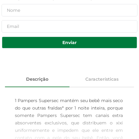
Enviar
Descrição
Características
1 Pampers Supersec mantém seu bebê mais seco 
do que outras fraldas* por 1 noite inteira, porque 
somente Pampers Supersec tem canais extra 
absorventes exclusivos, que distribuem o xixi 
uniformemente e impedem que ele entre em 
contato com a pele do seu bebê. Então, você 