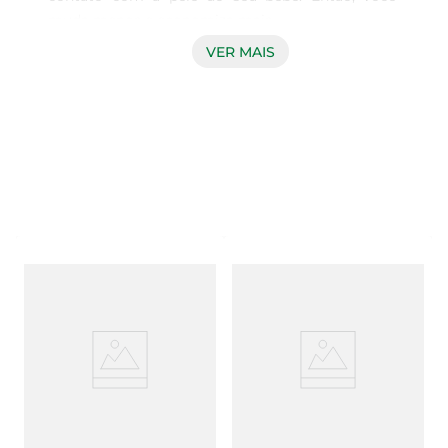
muda menos e economiza mais.

VER MAIS
* Pode variar de acordo com os hábitos e as 
características do bebê.