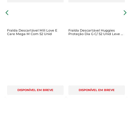
F
P
U
Fralda Descartável Mili Love E
Fralda Descartável Huggies
Care Mega M Com 52 Unid
Proteção Dia G C/ 52 Unid Leve +
Pague -
DISPONÍVEL EM BREVE
DISPONÍVEL EM BREVE