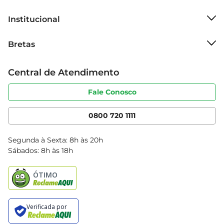
Institucional
Sobre o Bretas
Bretas
Grupo Cencosud
Trabalhe conosco
Cartão Bretas
Central de Atendimento
Sobre privacidade
Produtos Bretas
Portal do fornecedor
Código de ética
Fale Conosco
Nossas Lojas
Serviços
Cencosud Media
App Bretas
0800 720 1111
Clube Bretas
Blog Bretas
Segunda à Sexta: 8h às 20h
Black Friday
Sábados: 8h às 18h
Natal