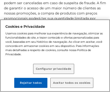
podem ser canceladas em caso de suspeita de fraude. A fim
de garantir o acesso de um maior número de clientes as
nossas promoções, a compra de produtos com preços
promocionais poderá ter sua quantidade limitada por
cliente. Os preços, ofertas e condições são exclusivos para
Cookies e Privacidade
o e-commerce e válidos durante o dia de hoje, podendo
sofrer alterações sem prévia notificação. Proibida a venda
Usamos cookies para melhorar sua experiência de navegação, otimizar as
funcionalidades do site, e trazer conteúdo e ofertas personalizadas para
de bebidas alcoólicas para menores de 18 anos, conforme
você, baseadas em seu histórico de navegação. Ao clicar em aceitar, você
Lei n.º 8069/90, art. 81, inciso II (Estatuto da Criança e do
concorda em armazenar cookies em seu dispositivo. Para informações
Adolescente). Preços e condições exclusivos para o
mais detalhadas a respeito de cookies, consulte nossa Política de
, podendo sofrer alterações sem aviso
Privacidade.
www.bretas.com.br
prévio. O valor mínimo para as compras on-line é de R$
80,00.
Configurar privacidade
© 2025 Copyright. Todos os direitos
reservados Bretas.
Rejeitar todos
Aceitar todos os cookies
Cencosud Brasil Comercial SA.CNPJ sob n°
39.346.861/0350-38 . Sediada na Av. das Nações Unidas,