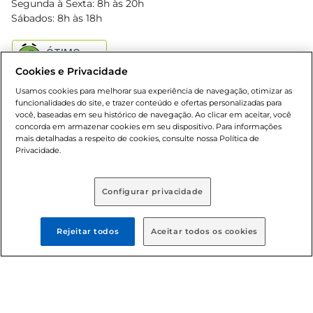
Segunda à Sexta: 8h às 20h
Black Friday
Sábados: 8h às 18h
Natal
Cookies e Privacidade
Usamos cookies para melhorar sua experiência de navegação, otimizar as
funcionalidades do site, e trazer conteúdo e ofertas personalizadas para
você, baseadas em seu histórico de navegação. Ao clicar em aceitar, você
concorda em armazenar cookies em seu dispositivo. Para informações
mais detalhadas a respeito de cookies, consulte nossa Política de
Baixe nosso App
Privacidade.
Configurar privacidade
Formas de pagamento
Rejeitar todos
Aceitar todos os cookies
Dúvidas frequentes (FAQ)
Política de troca e devolução
Política de entrega