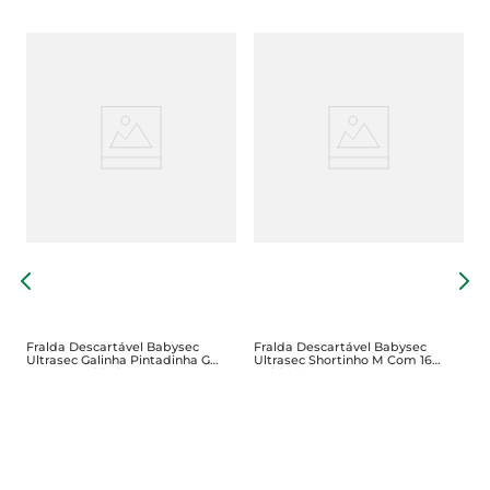
F
d
S
2
Fralda Descartável Babysec
Fralda Descartável Babysec
Ultrasec Galinha Pintadinha G
Ultrasec Shortinho M Com 16
Com 22 Unidades
Unidades