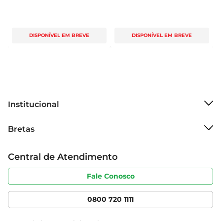
DISPONÍVEL EM BREVE
DISPONÍVEL EM BREVE
Institucional
Sobre o Bretas
Bretas
Grupo Cencosud
Trabalhe conosco
Cartão Bretas
Central de Atendimento
Sobre privacidade
Produtos Bretas
Portal do fornecedor
Código de ética
Fale Conosco
Nossas Lojas
Serviços
Cencosud Media
App Bretas
0800 720 1111
Clube Bretas
Blog Bretas