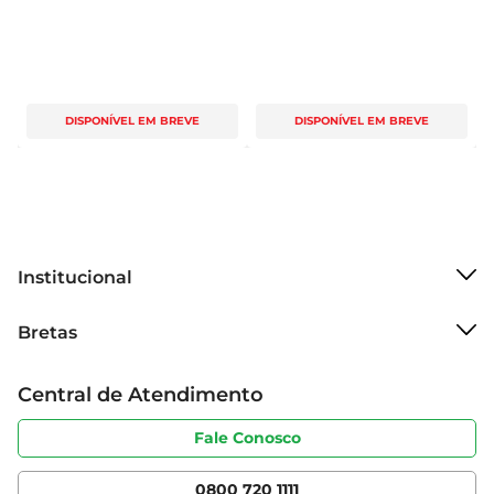
DISPONÍVEL EM BREVE
DISPONÍVEL EM BREVE
Institucional
Sobre o Bretas
Bretas
Grupo Cencosud
Trabalhe conosco
Cartão Bretas
Central de Atendimento
Sobre privacidade
Produtos Bretas
Portal do fornecedor
Código de ética
Fale Conosco
Nossas Lojas
Serviços
Cencosud Media
App Bretas
0800 720 1111