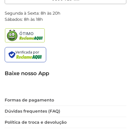
Clube Bretas
Blog Bretas
Segunda à Sexta: 8h às 20h
Black Friday
Sábados: 8h às 18h
Natal
Baixe nosso App
Formas de pagamento
Dúvidas frequentes (FAQ)
Política de troca e devolução