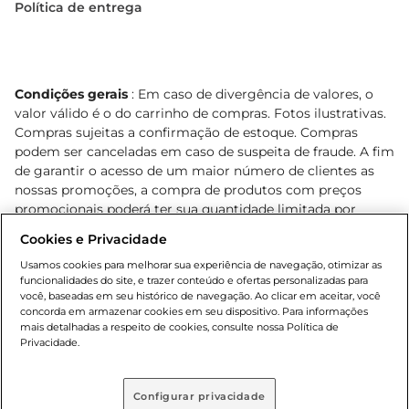
Política de entrega
Condições gerais
: Em caso de divergência de valores, o
valor válido é o do carrinho de compras. Fotos ilustrativas.
Compras sujeitas a confirmação de estoque. Compras
podem ser canceladas em caso de suspeita de fraude. A fim
de garantir o acesso de um maior número de clientes as
nossas promoções, a compra de produtos com preços
promocionais poderá ter sua quantidade limitada por
cliente. Os preços, ofertas e condições são exclusivos para
Cookies e Privacidade
o e-commerce e válidos durante o dia de hoje, podendo
sofrer alterações sem prévia notificação. Proibida a venda
Usamos cookies para melhorar sua experiência de navegação, otimizar as
funcionalidades do site, e trazer conteúdo e ofertas personalizadas para
de bebidas alcoólicas para menores de 18 anos, conforme
você, baseadas em seu histórico de navegação. Ao clicar em aceitar, você
Lei n.º 8069/90, art. 81, inciso II (Estatuto da Criança e do
concorda em armazenar cookies em seu dispositivo. Para informações
Adolescente). Preços e condições exclusivos para o
mais detalhadas a respeito de cookies, consulte nossa Política de
, podendo sofrer alterações sem aviso
Privacidade.
www.bretas.com.br
prévio. O valor mínimo para as compras on-line é de R$
80,00.
Configurar privacidade