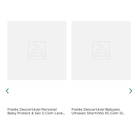
F
C
Fralda Descartável Personal
Fralda Descartável Babysec
Baby Protect & Sec G Com Leve
Ultrasec Shortinho XG Com 12
60 Pague5 7 Unidades
Unidades