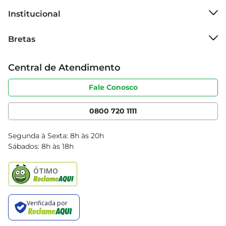
Institucional
Sobre o Bretas
Bretas
Grupo Cencosud
Trabalhe conosco
Cartão Bretas
Central de Atendimento
Sobre privacidade
Produtos Bretas
Portal do fornecedor
Código de ética
Fale Conosco
Nossas Lojas
Serviços
Cencosud Media
App Bretas
0800 720 1111
Clube Bretas
Blog Bretas
Segunda à Sexta: 8h às 20h
Black Friday
Sábados: 8h às 18h
Natal