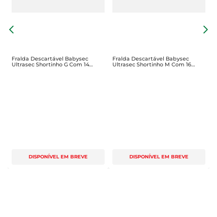
F
S
C
Fralda Descartável Babysec
Fralda Descartável Babysec
Ultrasec Shortinho G Com 14
Ultrasec Shortinho M Com 16
Unidades
Unidades
DISPONÍVEL EM BREVE
DISPONÍVEL EM BREVE