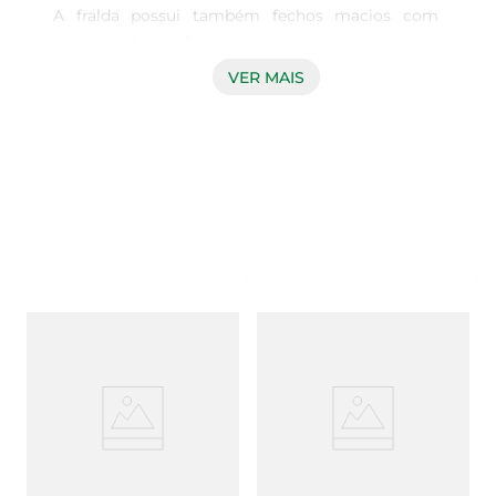
A fralda possui também fechos macios com 
sistema abre e fecha e é dermatologicamente 
testada. 

VER MAIS
Nesta família (count), temos os tamanhos P | M | 
G| XG | XXG.