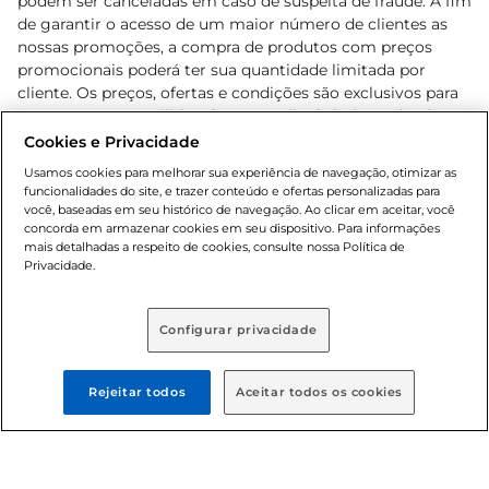
podem ser canceladas em caso de suspeita de fraude. A fim
de garantir o acesso de um maior número de clientes as
nossas promoções, a compra de produtos com preços
promocionais poderá ter sua quantidade limitada por
cliente. Os preços, ofertas e condições são exclusivos para
o e-commerce e válidos durante o dia de hoje, podendo
sofrer alterações sem prévia notificação. Proibida a venda
Cookies e Privacidade
de bebidas alcoólicas para menores de 18 anos, conforme
Usamos cookies para melhorar sua experiência de navegação, otimizar as
Lei n.º 8069/90, art. 81, inciso II (Estatuto da Criança e do
funcionalidades do site, e trazer conteúdo e ofertas personalizadas para
Adolescente). Preços e condições exclusivos para o
você, baseadas em seu histórico de navegação. Ao clicar em aceitar, você
concorda em armazenar cookies em seu dispositivo. Para informações
, podendo sofrer alterações sem aviso
www.bretas.com.br
mais detalhadas a respeito de cookies, consulte nossa Política de
prévio. O valor mínimo para as compras on-line é de R$
Privacidade.
80,00.
Configurar privacidade
© 2025 Copyright. Todos os direitos
reservados Bretas.
Rejeitar todos
Aceitar todos os cookies
Cencosud Brasil Comercial SA.CNPJ sob n°