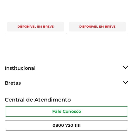
DISPONÍVEL EM BREVE
DISPONÍVEL EM BREVE
Institucional
Sobre o Bretas
Bretas
Grupo Cencosud
Trabalhe conosco
Cartão Bretas
Central de Atendimento
Sobre privacidade
Produtos Bretas
Portal do fornecedor
Código de ética
Fale Conosco
Nossas Lojas
Serviços
Cencosud Media
App Bretas
0800 720 1111
Clube Bretas