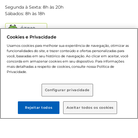
Blog Bretas
Segunda à Sexta: 8h às 20h
Black Friday
Sábados: 8h às 18h
Natal
Cookies e Privacidade
Usamos cookies para melhorar sua experiência de navegação, otimizar as
funcionalidades do site, e trazer conteúdo e ofertas personalizadas para
você, baseadas em seu histórico de navegação. Ao clicar em aceitar, você
concorda em armazenar cookies em seu dispositivo. Para informações
mais detalhadas a respeito de cookies, consulte nossa Política de
Baixe nosso App
Privacidade.
Configurar privacidade
Formas de pagamento
Rejeitar todos
Aceitar todos os cookies
Dúvidas frequentes (FAQ)
Política de troca e devolução