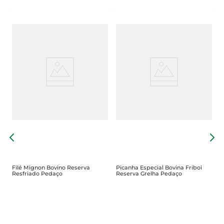
M
Filé Mignon Bovino Reserva
Picanha Especial Bovina Friboi
Resfriado Pedaço
Reserva Grelha Pedaço