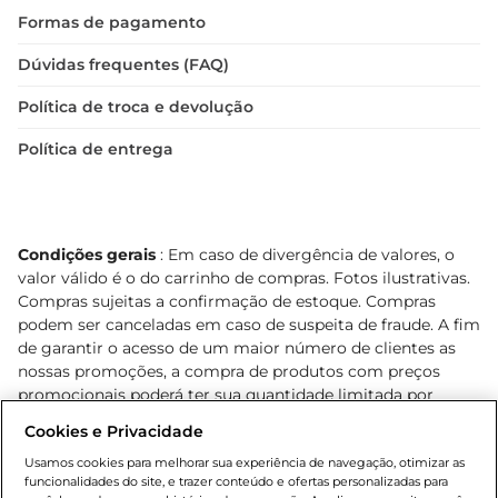
Formas de pagamento
Dúvidas frequentes (FAQ)
Política de troca e devolução
Política de entrega
Condições gerais
: Em caso de divergência de valores, o
valor válido é o do carrinho de compras. Fotos ilustrativas.
Compras sujeitas a confirmação de estoque. Compras
podem ser canceladas em caso de suspeita de fraude. A fim
de garantir o acesso de um maior número de clientes as
nossas promoções, a compra de produtos com preços
promocionais poderá ter sua quantidade limitada por
cliente. Os preços, ofertas e condições são exclusivos para
Cookies e Privacidade
o e-commerce e válidos durante o dia de hoje, podendo
sofrer alterações sem prévia notificação. Proibida a venda
Usamos cookies para melhorar sua experiência de navegação, otimizar as
funcionalidades do site, e trazer conteúdo e ofertas personalizadas para
de bebidas alcoólicas para menores de 18 anos, conforme