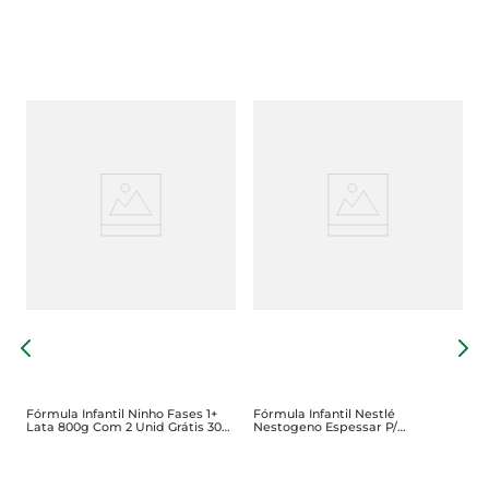
F
M
Fórmula Infantil Ninho Fases 1+
Fórmula Infantil Nestlé
Lata 800g Com 2 Unid Grátis 30%
Nestogeno Espessar P/
DeDesconto Na Segunda Lata
Lactentes 800g