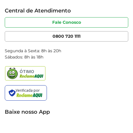
Trabalhe conosco
Cartão Bretas
Central de Atendimento
Sobre privacidade
Produtos Bretas
Portal do fornecedor
Código de ética
Fale Conosco
Nossas Lojas
Serviços
Cencosud Media
App Bretas
0800 720 1111
Clube Bretas
Blog Bretas
Segunda à Sexta: 8h às 20h
Black Friday
Sábados: 8h às 18h
Natal
Baixe nosso App