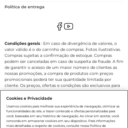
Política de entrega
Condições gerais
: Em caso de divergência de valores, o
valor válido é o do carrinho de compras. Fotos ilustrativas.
Compras sujeitas a confirmação de estoque. Compras
podem ser canceladas em caso de suspeita de fraude. A fim
de garantir o acesso de um maior número de clientes as
nossas promoções, a compra de produtos com preços
promocionais poderá ter sua quantidade limitada por
cliente. Os preços, ofertas e condições são exclusivos para
o e-commerce e válidos durante o dia de hoje, podendo
sofrer alterações sem prévia notificação. Proibida a venda
Cookies e Privacidade
de bebidas alcoólicas para menores de 18 anos, conforme
Usamos cookies para melhorar sua experiência de navegação, otimizar as
Lei n.º 8069/90, art. 81, inciso II (Estatuto da Criança e do
funcionalidades do site, e trazer conteúdo e ofertas personalizadas para
Adolescente). Preços e condições exclusivos para o
você, baseadas em seu histórico de navegação. Ao clicar em aceitar, você
concorda em armazenar cookies em seu dispositivo. Para informações
, podendo sofrer alterações sem aviso
www.bretas.com.br
mais detalhadas a respeito de cookies, consulte nossa Política de
prévio. O valor mínimo para as compras on-line é de R$