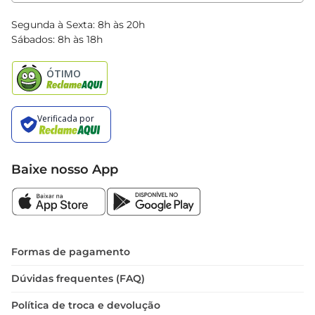
Clube Bretas
Blog Bretas
Segunda à Sexta: 8h às 20h
Black Friday
Sábados: 8h às 18h
Natal
Baixe nosso App
Formas de pagamento
Dúvidas frequentes (FAQ)
Política de troca e devolução