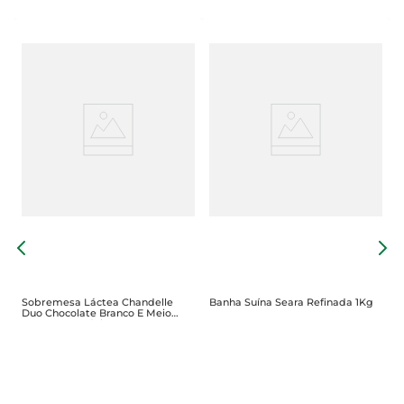
F
C
Sobremesa Láctea Chandelle
Banha Suína Seara Refinada 1Kg
Duo Chocolate Branco E Meio
Amargo Bandeja 180g Com 2
Unidades