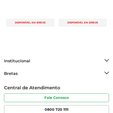
DISPONÍVEL EM BREVE
DISPONÍVEL EM BREVE
Institucional
Sobre o Bretas
Bretas
Grupo Cencosud
Trabalhe conosco
Cartão Bretas
Central de Atendimento
Sobre privacidade
Produtos Bretas
Portal do fornecedor
Código de ética
Fale Conosco
Nossas Lojas
Serviços
Cencosud Media
App Bretas
0800 720 1111