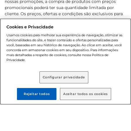
nossas promoções, a compra de produtos com preços
promocionais poderá ter sua quantidade limitada por
cliente. Os preços, ofertas e condições são exclusivos para
o e-commerce e válidos durante o dia de hoje, podendo
sofrer alterações sem prévia notificação. Proibida a venda
Cookies e Privacidade
de bebidas alcoólicas para menores de 18 anos, conforme
Usamos cookies para melhorar sua experiência de navegação, otimizar as
Lei n.º 8069/90, art. 81, inciso II (Estatuto da Criança e do
funcionalidades do site, e trazer conteúdo e ofertas personalizadas para
Adolescente). Preços e condições exclusivos para o
você, baseadas em seu histórico de navegação. Ao clicar em aceitar, você
concorda em armazenar cookies em seu dispositivo. Para informações
, podendo sofrer alterações sem aviso
www.bretas.com.br
mais detalhadas a respeito de cookies, consulte nossa Política de
prévio. O valor mínimo para as compras on-line é de R$
Privacidade.
80,00.
Configurar privacidade
© 2025 Copyright. Todos os direitos
reservados Bretas.
Rejeitar todos
Aceitar todos os cookies
Cencosud Brasil Comercial SA.CNPJ sob n°
39.346.861/0350-38 . Sediada na Av. das Nações Unidas,
12.995, 21º andar, CEP: 04.578-000, Bairro Brooklin Paulista,