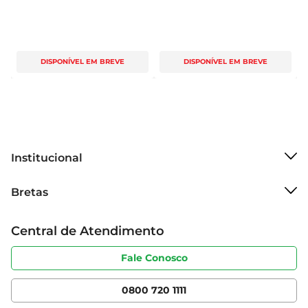
DISPONÍVEL EM BREVE
DISPONÍVEL EM BREVE
Institucional
Sobre o Bretas
Bretas
Grupo Cencosud
Trabalhe conosco
Cartão Bretas
Central de Atendimento
Sobre privacidade
Produtos Bretas
Portal do fornecedor
Código de ética
Fale Conosco
Nossas Lojas
Serviços
Cencosud Media
App Bretas
0800 720 1111
Clube Bretas