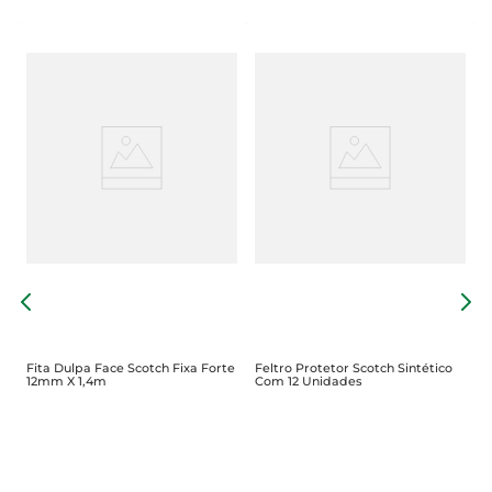
F
T
Fita Dulpa Face Scotch Fixa Forte
Feltro Protetor Scotch Sintético
12mm X 1,4m
Com 12 Unidades