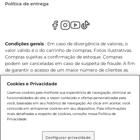
Política de entrega
Condições gerais
: Em caso de divergência de valores, o
valor válido é o do carrinho de compras. Fotos ilustrativas.
Compras sujeitas a confirmação de estoque. Compras
podem ser canceladas em caso de suspeita de fraude. A fim
de garantir o acesso de um maior número de clientes as
nossas promoções, a compra de produtos com preços
promocionais poderá ter sua quantidade limitada por
Cookies e Privacidade
cliente. Os preços, ofertas e condições são exclusivos para
Usamos cookies para melhorar sua experiência de navegação, otimizar as
o e-commerce e válidos durante o dia de hoje, podendo
funcionalidades do site, e trazer conteúdo e ofertas personalizadas para
sofrer alterações sem prévia notificação. Proibida a venda
você, baseadas em seu histórico de navegação. Ao clicar em aceitar, você
concorda em armazenar cookies em seu dispositivo. Para informações
de bebidas alcoólicas para menores de 18 anos, conforme
mais detalhadas a respeito de cookies, consulte nossa Política de
Lei n.º 8069/90, art. 81, inciso II (Estatuto da Criança e do
Privacidade.
Adolescente). Preços e condições exclusivos para o
, podendo sofrer alterações sem aviso
www.bretas.com.br
prévio. O valor mínimo para as compras on-line é de R$
Configurar privacidade