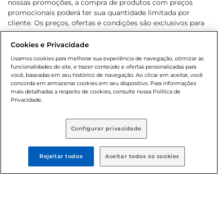
nossas promoções, a compra de produtos com preços
promocionais poderá ter sua quantidade limitada por
cliente. Os preços, ofertas e condições são exclusivos para
o e-commerce e válidos durante o dia de hoje, podendo
sofrer alterações sem prévia notificação. Proibida a venda
Cookies e Privacidade
de bebidas alcoólicas para menores de 18 anos, conforme
Usamos cookies para melhorar sua experiência de navegação, otimizar as
Lei n.º 8069/90, art. 81, inciso II (Estatuto da Criança e do
funcionalidades do site, e trazer conteúdo e ofertas personalizadas para
Adolescente). Preços e condições exclusivos para o
você, baseadas em seu histórico de navegação. Ao clicar em aceitar, você
concorda em armazenar cookies em seu dispositivo. Para informações
, podendo sofrer alterações sem aviso
www.bretas.com.br
mais detalhadas a respeito de cookies, consulte nossa Política de
prévio. O valor mínimo para as compras on-line é de R$
Privacidade.
80,00.
Configurar privacidade
© 2025 Copyright. Todos os direitos
reservados Bretas.
Rejeitar todos
Aceitar todos os cookies
Cencosud Brasil Comercial SA.CNPJ sob n°
39.346.861/0350-38 . Sediada na Av. das Nações Unidas,
12.995, 21º andar, CEP: 04.578-000, Bairro Brooklin Paulista,