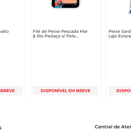
nalto
Filé de Peixe Pescada Mar
Peixe Sar
& Rio Pedaço s/ Pele
Laje Evisc
Congelado300g
 BREVE
DISPONÍVEL EM BREVE
DISPO
Central de At
s