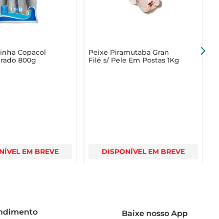
dinha Copacol
Peixe Piramutaba Gran
P
erado 800g
Filé s/ Pele Em Postas 1Kg
P
NÍVEL EM BREVE
DISPONÍVEL EM BREVE
endimento
Baixe nosso App