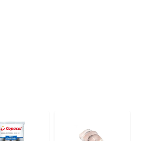
ptura, o peixe mantém suas propriedades nutricionais e 
ínas e possui baixo teor de gordura, sendo uma escolha 
eite. Grelhe em uma frigideira antiaderente ou asse no 
, onde o peixe absorve todos os sabores dos temperos, 
recomenda-se cozinhar o produto imediatamente e não 