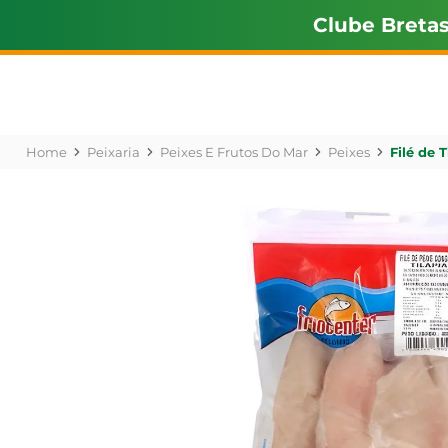
Clube Breta
Peixaria
Peixes E Frutos Do Mar
Peixes
Filé de 