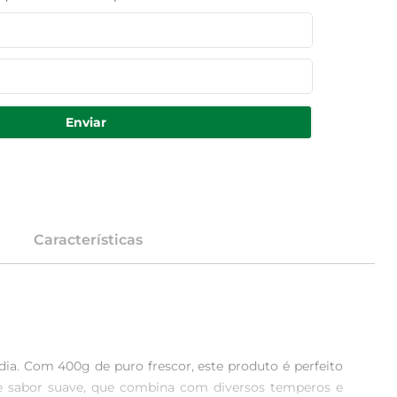
Enviar
Características
 dia. Com 400g de puro frescor, este produto é perfeito 
e de sabor suave, que combina com diversos temperos e 