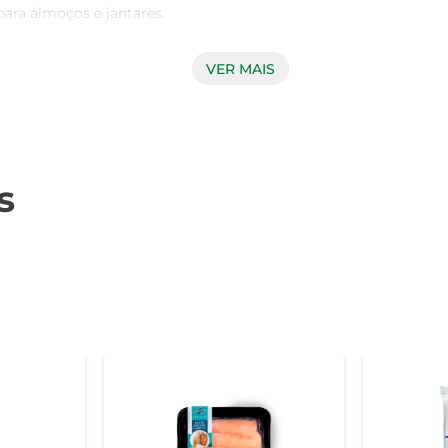
a almoços e jantares.

VER MAIS
s, e o filé de tilápia não é exceção. Congelado logo após a ca
ento saudável e saboroso. Além disso, a tilápia é rica em prote
.

s
experimente temperá-lo com ervas frescas, limão e um toque de az
 Outra opção é utilizá-lo em receitas de moquecas ou ensopados
s adequadas para garantir sua qualidade. Após descongelar, 
 feita com o melhor sabor e frescor.