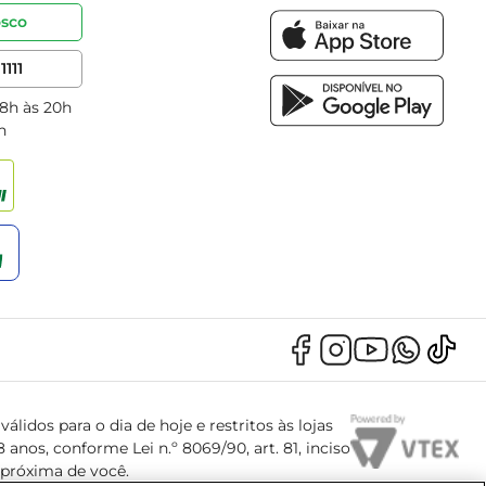
osco
1111
 8h às 20h
h
álidos para o dia de hoje e restritos às lojas
anos, conforme Lei n.º 8069/90, art. 81, inciso
s próxima de você.