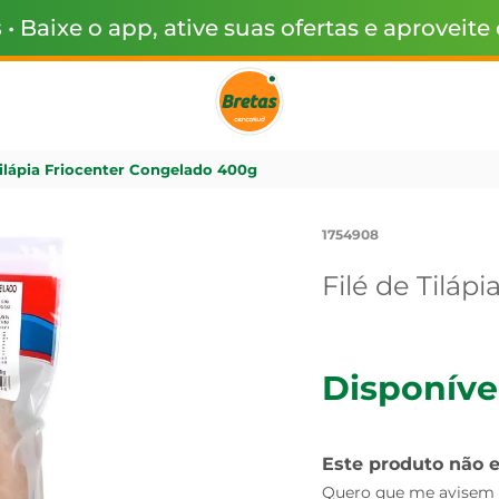
s
• Baixe o app, ative suas ofertas e aproveite
Tilápia Friocenter Congelado 400g
1754908
Filé de Tiláp
Disponíve
Este produto não 
Quero que me avisem q