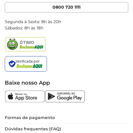
Cencosud Media
App Bretas
0800 720 1111
Clube Bretas
Blog Bretas
Segunda à Sexta: 8h às 20h
Black Friday
Sábados: 8h às 18h
Natal
Baixe nosso App
Formas de pagamento
Dúvidas frequentes (FAQ)