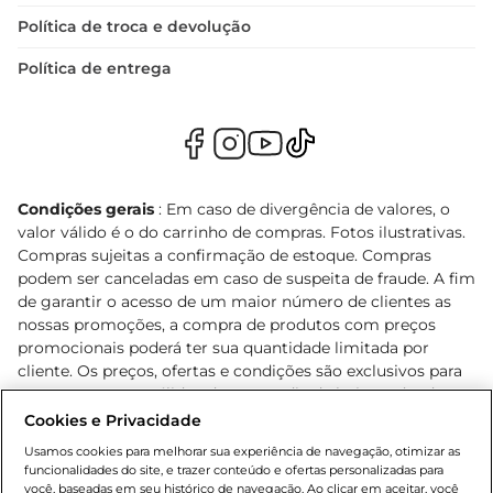
Política de troca e devolução
Política de entrega
Condições gerais
: Em caso de divergência de valores, o
valor válido é o do carrinho de compras. Fotos ilustrativas.
Compras sujeitas a confirmação de estoque. Compras
podem ser canceladas em caso de suspeita de fraude. A fim
de garantir o acesso de um maior número de clientes as
nossas promoções, a compra de produtos com preços
promocionais poderá ter sua quantidade limitada por
cliente. Os preços, ofertas e condições são exclusivos para
o e-commerce e válidos durante o dia de hoje, podendo
sofrer alterações sem prévia notificação. Proibida a venda
Cookies e Privacidade
de bebidas alcoólicas para menores de 18 anos, conforme
Usamos cookies para melhorar sua experiência de navegação, otimizar as
Lei n.º 8069/90, art. 81, inciso II (Estatuto da Criança e do
funcionalidades do site, e trazer conteúdo e ofertas personalizadas para
Adolescente). Preços e condições exclusivos para o
você, baseadas em seu histórico de navegação. Ao clicar em aceitar, você