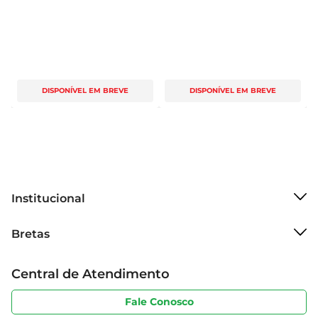
DISPONÍVEL EM BREVE
DISPONÍVEL EM BREVE
Institucional
Sobre o Bretas
Bretas
Grupo Cencosud
Trabalhe conosco
Cartão Bretas
Central de Atendimento
Sobre privacidade
Produtos Bretas
Portal do fornecedor
Código de ética
Fale Conosco
Nossas Lojas
Serviços