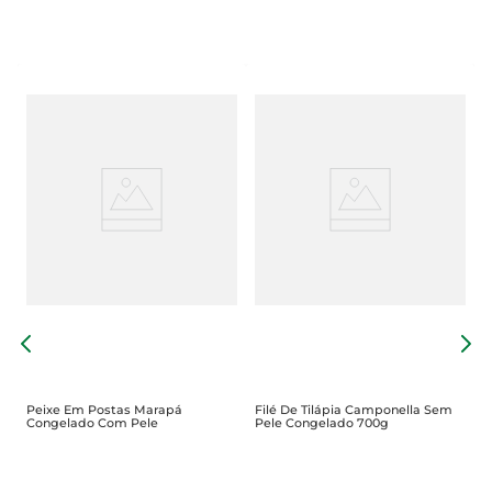
F
S
Peixe Em Postas Marapá
Filé De Tilápia Camponella Sem
Congelado Com Pele
Pele Congelado 700g