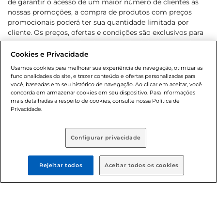
de garantir o acesso de um maior número de clientes as
nossas promoções, a compra de produtos com preços
promocionais poderá ter sua quantidade limitada por
cliente. Os preços, ofertas e condições são exclusivos para
o e-commerce e válidos durante o dia de hoje, podendo
sofrer alterações sem prévia notificação. Proibida a venda
Cookies e Privacidade
de bebidas alcoólicas para menores de 18 anos, conforme
Usamos cookies para melhorar sua experiência de navegação, otimizar as
Lei n.º 8069/90, art. 81, inciso II (Estatuto da Criança e do
funcionalidades do site, e trazer conteúdo e ofertas personalizadas para
Adolescente). Preços e condições exclusivos para o
você, baseadas em seu histórico de navegação. Ao clicar em aceitar, você
concorda em armazenar cookies em seu dispositivo. Para informações
, podendo sofrer alterações sem aviso
www.bretas.com.br
mais detalhadas a respeito de cookies, consulte nossa Política de
prévio. O valor mínimo para as compras on-line é de R$
Privacidade.
80,00.
Configurar privacidade
© 2025 Copyright. Todos os direitos
reservados Bretas.
Rejeitar todos
Aceitar todos os cookies
Cencosud Brasil Comercial SA.CNPJ sob n°
39.346.861/0350-38 . Sediada na Av. das Nações Unidas,