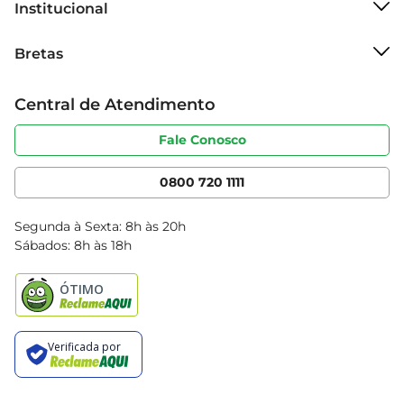
Institucional
Sobre o Bretas
Bretas
Grupo Cencosud
Trabalhe conosco
Cartão Bretas
Central de Atendimento
Sobre privacidade
Produtos Bretas
Portal do fornecedor
Código de ética
Fale Conosco
Nossas Lojas
Serviços
Cencosud Media
App Bretas
0800 720 1111
Clube Bretas
Blog Bretas
Segunda à Sexta: 8h às 20h
Black Friday
Sábados: 8h às 18h
Natal