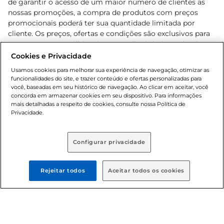
de garantir o acesso de um maior número de clientes as
nossas promoções, a compra de produtos com preços
promocionais poderá ter sua quantidade limitada por
cliente. Os preços, ofertas e condições são exclusivos para
o e-commerce e válidos durante o dia de hoje, podendo
sofrer alterações sem prévia notificação. Proibida a venda
Cookies e Privacidade
de bebidas alcoólicas para menores de 18 anos, conforme
Usamos cookies para melhorar sua experiência de navegação, otimizar as
Lei n.º 8069/90, art. 81, inciso II (Estatuto da Criança e do
funcionalidades do site, e trazer conteúdo e ofertas personalizadas para
Adolescente). Preços e condições exclusivos para o
você, baseadas em seu histórico de navegação. Ao clicar em aceitar, você
concorda em armazenar cookies em seu dispositivo. Para informações
, podendo sofrer alterações sem aviso
www.bretas.com.br
mais detalhadas a respeito de cookies, consulte nossa Política de
prévio. O valor mínimo para as compras on-line é de R$
Privacidade.
80,00.
Configurar privacidade
© 2025 Copyright. Todos os direitos
reservados Bretas.
Rejeitar todos
Aceitar todos os cookies
Cencosud Brasil Comercial SA.CNPJ sob n°
39.346.861/0350-38 . Sediada na Av. das Nações Unidas,