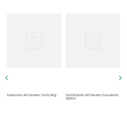
F
5
Substrato All Garden Turfa 5Kg
Fertilizante All Garden Suculenta
500ml