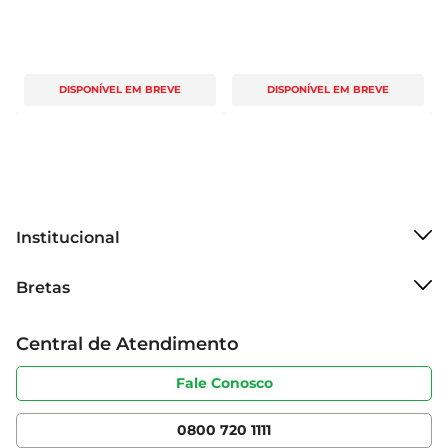
DISPONÍVEL EM BREVE
DISPONÍVEL EM BREVE
Institucional
Sobre o Bretas
Bretas
Grupo Cencosud
Trabalhe conosco
Cartão Bretas
Central de Atendimento
Sobre privacidade
Produtos Bretas
Portal do fornecedor
Código de ética
Fale Conosco
Nossas Lojas
Serviços
Cencosud Media
App Bretas
0800 720 1111
Clube Bretas