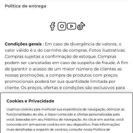
Política de entrega
Condições gerais
: Em caso de divergência de valores, o
valor válido é o do carrinho de compras. Fotos ilustrativas.
Compras sujeitas a confirmação de estoque. Compras
podem ser canceladas em caso de suspeita de fraude. A fim
de garantir o acesso de um maior número de clientes as
nossas promoções, a compra de produtos com preços
promocionais poderá ter sua quantidade limitada por
cliente. Os preços, ofertas e condições são exclusivos para
o e-commerce e válidos durante o dia de hoje, podendo
sofrer alterações sem prévia notificação. Proibida a venda
Cookies e Privacidade
de bebidas alcoólicas para menores de 18 anos, conforme
Usamos cookies para melhorar sua experiência de navegação, otimizar as
Lei n.º 8069/90, art. 81, inciso II (Estatuto da Criança e do
funcionalidades do site, e trazer conteúdo e ofertas personalizadas para
Adolescente). Preços e condições exclusivos para o
você, baseadas em seu histórico de navegação. Ao clicar em aceitar, você
concorda em armazenar cookies em seu dispositivo. Para informações
, podendo sofrer alterações sem aviso
www.bretas.com.br
mais detalhadas a respeito de cookies, consulte nossa Política de
prévio. O valor mínimo para as compras on-line é de R$