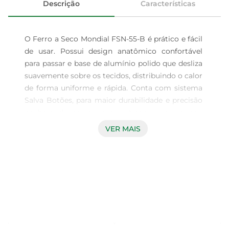
Descrição
Características
O Ferro a Seco Mondial FSN-55-B é prático e fácil 
de usar. Possui design anatômico confortável 
para passar e base de alumínio polido que desliza 
suavemente sobre os tecidos, distribuindo o calor 
de forma uniforme e rápida. Conta com sistema 
Salva Botões, para maior durabilidade e precisão 
na hora de passar, sem estragar suas roupas, 
além de seletor de temperatura e lâmpada piloto. 
VER MAIS
Saiba mais sobre o FSN-55-B da Mondial:

DESIGN ANATÔMICO

O ferro de passar da Mondial tem design 
moderno e confortável para passar suas roupas 
com mais facilidade.

BASE DE ALUMÍNIO POLIDO
