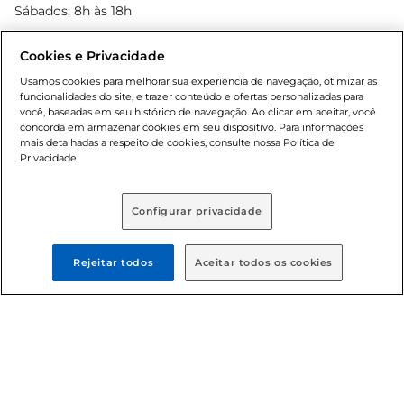
Black Friday
Sábados: 8h às 18h
Natal
Cookies e Privacidade
Usamos cookies para melhorar sua experiência de navegação, otimizar as
funcionalidades do site, e trazer conteúdo e ofertas personalizadas para
você, baseadas em seu histórico de navegação. Ao clicar em aceitar, você
concorda em armazenar cookies em seu dispositivo. Para informações
mais detalhadas a respeito de cookies, consulte nossa Política de
Privacidade.
Baixe nosso App
Configurar privacidade
Rejeitar todos
Aceitar todos os cookies
Formas de pagamento
Dúvidas frequentes (FAQ)
Política de troca e devolução
Política de entrega