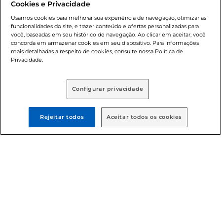
Cookies e Privacidade
nossas promoções, a compra de produtos com preços
promocionais poderá ter sua quantidade limitada por
Usamos cookies para melhorar sua experiência de navegação, otimizar as
cliente. Os preços, ofertas e condições são exclusivos para
funcionalidades do site, e trazer conteúdo e ofertas personalizadas para
você, baseadas em seu histórico de navegação. Ao clicar em aceitar, você
o e-commerce e válidos durante o dia de hoje, podendo
concorda em armazenar cookies em seu dispositivo. Para informações
sofrer alterações sem prévia notificação. Proibida a venda
mais detalhadas a respeito de cookies, consulte nossa Política de
de bebidas alcoólicas para menores de 18 anos, conforme
Privacidade.
Lei n.º 8069/90, art. 81, inciso II (Estatuto da Criança e do
Adolescente). Preços e condições exclusivos para o
, podendo sofrer alterações sem aviso
www.bretas.com.br
Configurar privacidade
prévio. O valor mínimo para as compras on-line é de R$
80,00.
Rejeitar todos
Aceitar todos os cookies
© 2025 Copyright. Todos os direitos
reservados Bretas.
Cencosud Brasil Comercial SA.CNPJ sob n°
39.346.861/0350-38 . Sediada na Av. das Nações Unidas,