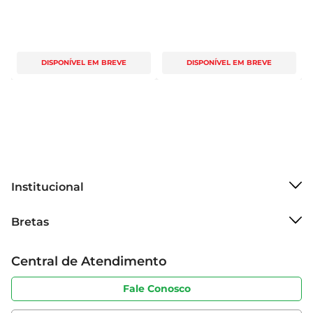
DISPONÍVEL EM BREVE
DISPONÍVEL EM BREVE
Institucional
Sobre o Bretas
Bretas
Grupo Cencosud
Trabalhe conosco
Cartão Bretas
Central de Atendimento
Sobre privacidade
Produtos Bretas
Portal do fornecedor
Código de ética
Fale Conosco
Nossas Lojas
Serviços