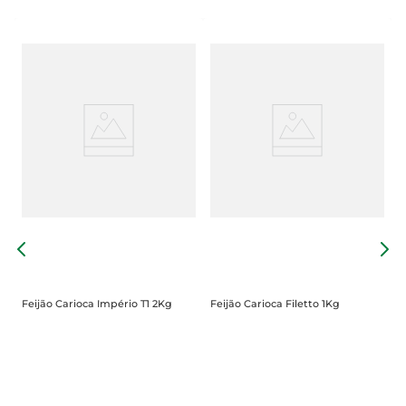
F
Feijão Carioca Império T1 2Kg
Feijão Carioca Filetto 1Kg