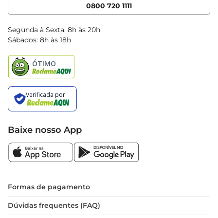
Cencosud Media
App Bretas
0800 720 1111
Clube Bretas
Blog Bretas
Segunda à Sexta: 8h às 20h
Black Friday
Sábados: 8h às 18h
Natal
Baixe nosso App
Formas de pagamento
Dúvidas frequentes (FAQ)