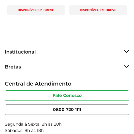
DISPONÍVEL EM BREVE
DISPONÍVEL EM BREVE
Institucional
Sobre o Bretas
Bretas
Grupo Cencosud
Trabalhe conosco
Cartão Bretas
Central de Atendimento
Sobre privacidade
Produtos Bretas
Portal do fornecedor
Código de ética
Fale Conosco
Nossas Lojas
Serviços
Cencosud Media
App Bretas
0800 720 1111
Clube Bretas
Blog Bretas
Segunda à Sexta: 8h às 20h
Black Friday
Sábados: 8h às 18h