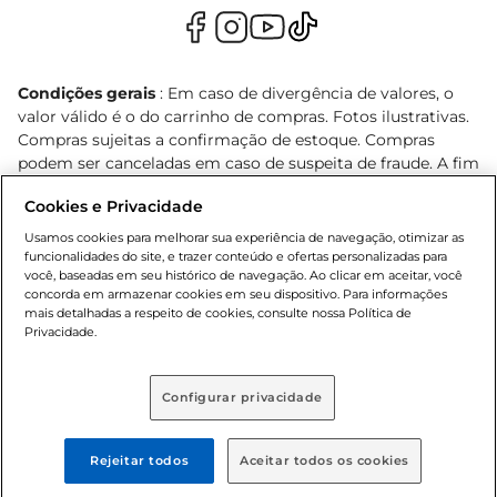
Condições gerais
: Em caso de divergência de valores, o
valor válido é o do carrinho de compras. Fotos ilustrativas.
Compras sujeitas a confirmação de estoque. Compras
podem ser canceladas em caso de suspeita de fraude. A fim
de garantir o acesso de um maior número de clientes as
Cookies e Privacidade
nossas promoções, a compra de produtos com preços
promocionais poderá ter sua quantidade limitada por
Usamos cookies para melhorar sua experiência de navegação, otimizar as
cliente. Os preços, ofertas e condições são exclusivos para
funcionalidades do site, e trazer conteúdo e ofertas personalizadas para
você, baseadas em seu histórico de navegação. Ao clicar em aceitar, você
o e-commerce e válidos durante o dia de hoje, podendo
concorda em armazenar cookies em seu dispositivo. Para informações
sofrer alterações sem prévia notificação. Proibida a venda
mais detalhadas a respeito de cookies, consulte nossa Política de
de bebidas alcoólicas para menores de 18 anos, conforme
Privacidade.
Lei n.º 8069/90, art. 81, inciso II (Estatuto da Criança e do
Adolescente). Preços e condições exclusivos para o
, podendo sofrer alterações sem aviso
www.bretas.com.br
Configurar privacidade
prévio. O valor mínimo para as compras on-line é de R$
80,00.
Rejeitar todos
Aceitar todos os cookies