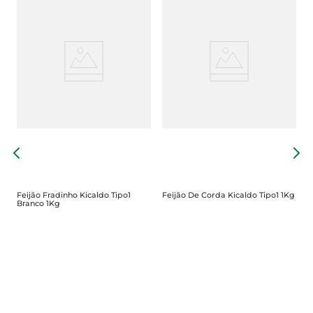
F
Feijão Fradinho Kicaldo Tipo1
Feijão De Corda Kicaldo Tipo1 1Kg
Branco 1Kg