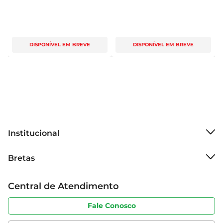
DISPONÍVEL EM BREVE
DISPONÍVEL EM BREVE
Institucional
Sobre o Bretas
Bretas
Grupo Cencosud
Trabalhe conosco
Cartão Bretas
Central de Atendimento
Sobre privacidade
Produtos Bretas
Portal do fornecedor
Código de ética
Fale Conosco
Nossas Lojas
Serviços