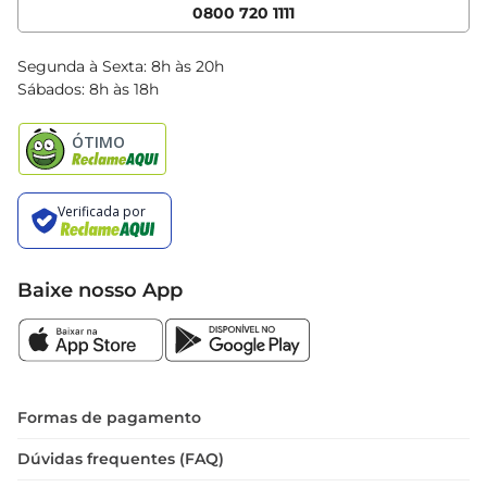
Cencosud Media
App Bretas
0800 720 1111
Clube Bretas
Blog Bretas
Segunda à Sexta: 8h às 20h
Black Friday
Sábados: 8h às 18h
Natal
Baixe nosso App
Formas de pagamento
Dúvidas frequentes (FAQ)