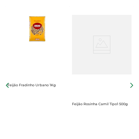
Feijão Fradinho Urbano 1Kg
F
Feijão Rosinha Camil Tipo1 500g