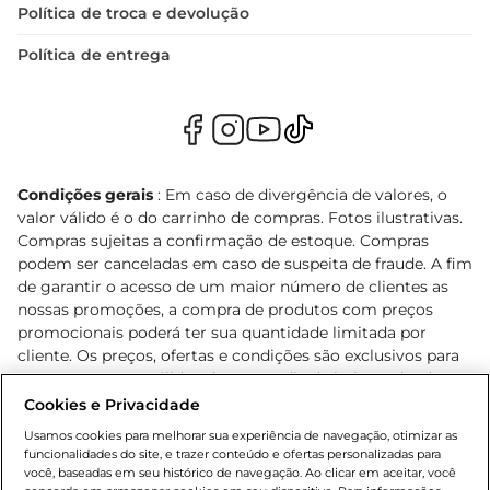
Política de troca e devolução
Política de entrega
Condições gerais
: Em caso de divergência de valores, o
valor válido é o do carrinho de compras. Fotos ilustrativas.
Compras sujeitas a confirmação de estoque. Compras
podem ser canceladas em caso de suspeita de fraude. A fim
de garantir o acesso de um maior número de clientes as
nossas promoções, a compra de produtos com preços
promocionais poderá ter sua quantidade limitada por
cliente. Os preços, ofertas e condições são exclusivos para
o e-commerce e válidos durante o dia de hoje, podendo
sofrer alterações sem prévia notificação. Proibida a venda
Cookies e Privacidade
de bebidas alcoólicas para menores de 18 anos, conforme
Usamos cookies para melhorar sua experiência de navegação, otimizar as
Lei n.º 8069/90, art. 81, inciso II (Estatuto da Criança e do
funcionalidades do site, e trazer conteúdo e ofertas personalizadas para
Adolescente). Preços e condições exclusivos para o
você, baseadas em seu histórico de navegação. Ao clicar em aceitar, você