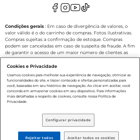
Condições gerais
: Em caso de divergência de valores, o
valor válido é o do carrinho de compras. Fotos ilustrativas.
Compras sujeitas a confirmação de estoque. Compras
podem ser canceladas em caso de suspeita de fraude. A fim
de garantir o acesso de um maior número de clientes as
nossas promoções, a compra de produtos com preços
promocionais poderá ter sua quantidade limitada por
Cookies e Privacidade
cliente. Os preços, ofertas e condições são exclusivos para
Usamos cookies para melhorar sua experiência de navegação, otimizar as
o e-commerce e válidos durante o dia de hoje, podendo
funcionalidades do site, e trazer conteúdo e ofertas personalizadas para
sofrer alterações sem prévia notificação. Proibida a venda
você, baseadas em seu histórico de navegação. Ao clicar em aceitar, você
concorda em armazenar cookies em seu dispositivo. Para informações
de bebidas alcoólicas para menores de 18 anos, conforme
mais detalhadas a respeito de cookies, consulte nossa Política de
Lei n.º 8069/90, art. 81, inciso II (Estatuto da Criança e do
Privacidade.
Adolescente). Preços e condições exclusivos para o
, podendo sofrer alterações sem aviso
www.bretas.com.br
prévio. O valor mínimo para as compras on-line é de R$
Configurar privacidade
80,00.
Rejeitar todos
Aceitar todos os cookies