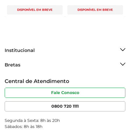
DISPONÍVEL EM BREVE
DISPONÍVEL EM BREVE
Institucional
Sobre o Bretas
Bretas
Grupo Cencosud
Trabalhe conosco
Cartão Bretas
Central de Atendimento
Sobre privacidade
Produtos Bretas
Portal do fornecedor
Código de ética
Fale Conosco
Nossas Lojas
Serviços
Cencosud Media
App Bretas
0800 720 1111
Clube Bretas
Blog Bretas
Segunda à Sexta: 8h às 20h
Black Friday
Sábados: 8h às 18h