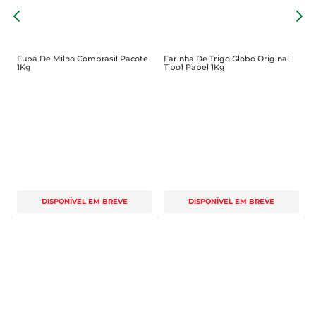
a
F
S
Fubá De Milho Combrasil Pacote
Farinha De Trigo Globo Original
1Kg
Tipo1 Papel 1Kg
DISPONÍVEL EM BREVE
DISPONÍVEL EM BREVE