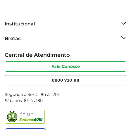
Institucional
Sobre o Bretas
Bretas
Grupo Cencosud
Trabalhe conosco
Cartão Bretas
Central de Atendimento
Sobre privacidade
Produtos Bretas
Portal do fornecedor
Código de ética
Fale Conosco
Nossas Lojas
Serviços
Cencosud Media
App Bretas
0800 720 1111
Clube Bretas
Blog Bretas
Segunda à Sexta: 8h às 20h
Black Friday
Sábados: 8h às 18h
Natal