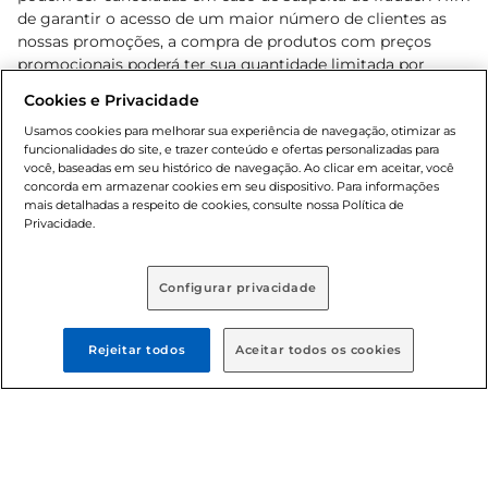
de garantir o acesso de um maior número de clientes as
nossas promoções, a compra de produtos com preços
promocionais poderá ter sua quantidade limitada por
cliente. Os preços, ofertas e condições são exclusivos para
Cookies e Privacidade
o e-commerce e válidos durante o dia de hoje, podendo
sofrer alterações sem prévia notificação. Proibida a venda
Usamos cookies para melhorar sua experiência de navegação, otimizar as
funcionalidades do site, e trazer conteúdo e ofertas personalizadas para
de bebidas alcoólicas para menores de 18 anos, conforme
você, baseadas em seu histórico de navegação. Ao clicar em aceitar, você
Lei n.º 8069/90, art. 81, inciso II (Estatuto da Criança e do
concorda em armazenar cookies em seu dispositivo. Para informações
Adolescente). Preços e condições exclusivos para o
mais detalhadas a respeito de cookies, consulte nossa Política de
, podendo sofrer alterações sem aviso
Privacidade.
www.bretas.com.br
prévio. O valor mínimo para as compras on-line é de R$
80,00.
Configurar privacidade
© 2025 Copyright. Todos os direitos
reservados Bretas.
Rejeitar todos
Aceitar todos os cookies
Cencosud Brasil Comercial SA.CNPJ sob n°
39.346.861/0350-38 . Sediada na Av. das Nações Unidas,
12.995, 21º andar, CEP: 04.578-000, Bairro Brooklin Paulista,