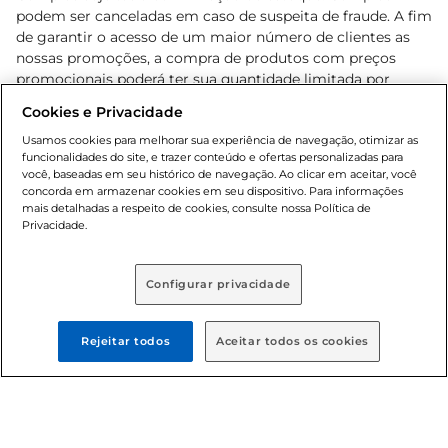
podem ser canceladas em caso de suspeita de fraude. A fim
de garantir o acesso de um maior número de clientes as
nossas promoções, a compra de produtos com preços
promocionais poderá ter sua quantidade limitada por
cliente. Os preços, ofertas e condições são exclusivos para
Cookies e Privacidade
o e-commerce e válidos durante o dia de hoje, podendo
sofrer alterações sem prévia notificação. Proibida a venda
Usamos cookies para melhorar sua experiência de navegação, otimizar as
funcionalidades do site, e trazer conteúdo e ofertas personalizadas para
de bebidas alcoólicas para menores de 18 anos, conforme
você, baseadas em seu histórico de navegação. Ao clicar em aceitar, você
Lei n.º 8069/90, art. 81, inciso II (Estatuto da Criança e do
concorda em armazenar cookies em seu dispositivo. Para informações
Adolescente). Preços e condições exclusivos para o
mais detalhadas a respeito de cookies, consulte nossa Política de
, podendo sofrer alterações sem aviso
Privacidade.
www.bretas.com.br
prévio. O valor mínimo para as compras on-line é de R$
80,00.
Configurar privacidade
© 2025 Copyright. Todos os direitos
reservados Bretas.
Rejeitar todos
Aceitar todos os cookies
Cencosud Brasil Comercial SA.CNPJ sob n°
39.346.861/0350-38 . Sediada na Av. das Nações Unidas,