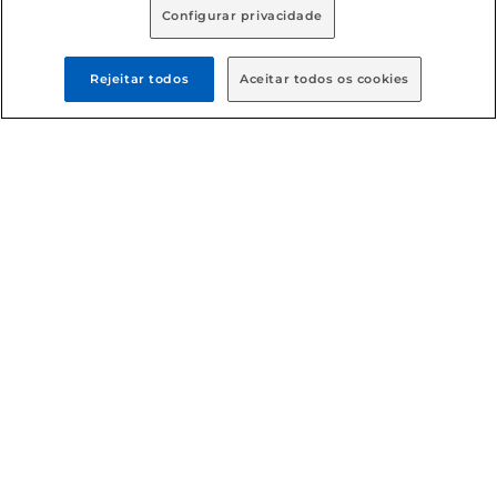
Configurar privacidade
Rejeitar todos
Aceitar todos os cookies
Formas de pagamento
Dúvidas frequentes (FAQ)
Política de troca e devolução
Política de entrega
Condições gerais
: Em caso de divergência de valores, o
valor válido é o do carrinho de compras. Fotos ilustrativas.
Compras sujeitas a confirmação de estoque. Compras
podem ser canceladas em caso de suspeita de fraude. A fim
de garantir o acesso de um maior número de clientes as
nossas promoções, a compra de produtos com preços