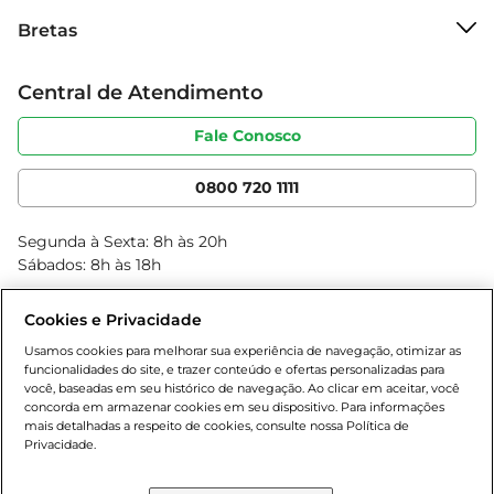
Sobre o Bretas
Bretas
Grupo Cencosud
Trabalhe conosco
Cartão Bretas
Central de Atendimento
Sobre privacidade
Produtos Bretas
Portal do fornecedor
Código de ética
Fale Conosco
Nossas Lojas
Serviços
Cencosud Media
App Bretas
0800 720 1111
Clube Bretas
Blog Bretas
Segunda à Sexta: 8h às 20h
Black Friday
Sábados: 8h às 18h
Natal
Cookies e Privacidade
Usamos cookies para melhorar sua experiência de navegação, otimizar as
funcionalidades do site, e trazer conteúdo e ofertas personalizadas para
você, baseadas em seu histórico de navegação. Ao clicar em aceitar, você
concorda em armazenar cookies em seu dispositivo. Para informações
mais detalhadas a respeito de cookies, consulte nossa Política de
Privacidade.
Baixe nosso App