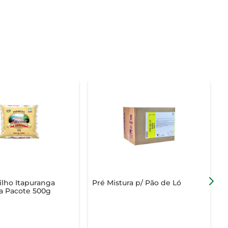
lho Itapuranga
Pré Mistura p/ Pão de Ló
F
a Pacote 500g
T