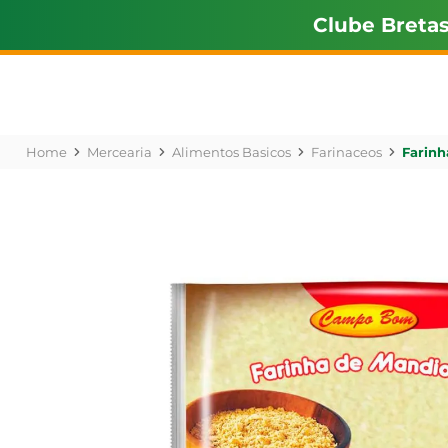
Clube Breta
Mercearia
Alimentos Basicos
Farinaceos
Farin