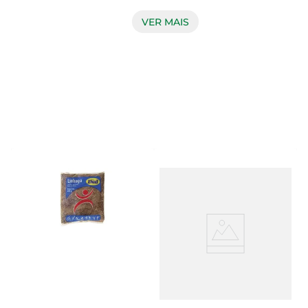
nutritiva. Com 220g, essa farinha é perfeita para a 
preparação de diversas receitas, desde pães e 
VER MAIS
bolos até mingaus e vitaminas. Sua composição 
rica em fibras e nutrientes contribui para uma 
dieta saudável, tornando-a uma escolha excelente 
para quem deseja manter uma alimentação sem 
glúten.

Benefícios da aveia  

A aveia é conhecida por seus benefícios à saúde, 
incluindo a promoção da saciedade e a regulação 
do trânsito intestinal. A Farinha de Aveia Monama 
é uma fonte de carboidratos complexos, que 
fornecem energia de forma gradual, ajudando a 
manter os níveis de glicose estáveis. Além disso, 
é rica em antioxidantes e vitaminas do complexo 
B, que são essenciais para o bom funcionamento 
do organismo.
