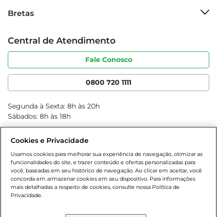
Sobre o Bretas
Bretas
Grupo Cencosud
Experimente a Farinha de Aveia Monama Sem 
Trabalhe conosco
Glúten e adicione mais saúde e sabor às suas 
Cartão Bretas
Central de Atendimento
Sobre privacidade
refeições!
Produtos Bretas
Portal do fornecedor
Código de ética
Fale Conosco
Nossas Lojas
Serviços
Cencosud Media
App Bretas
0800 720 1111
Clube Bretas
Blog Bretas
Segunda à Sexta: 8h às 20h
Black Friday
Sábados: 8h às 18h
Natal
Cookies e Privacidade
Usamos cookies para melhorar sua experiência de navegação, otimizar as
funcionalidades do site, e trazer conteúdo e ofertas personalizadas para
você, baseadas em seu histórico de navegação. Ao clicar em aceitar, você
concorda em armazenar cookies em seu dispositivo. Para informações
mais detalhadas a respeito de cookies, consulte nossa Política de
Privacidade.
Baixe nosso App