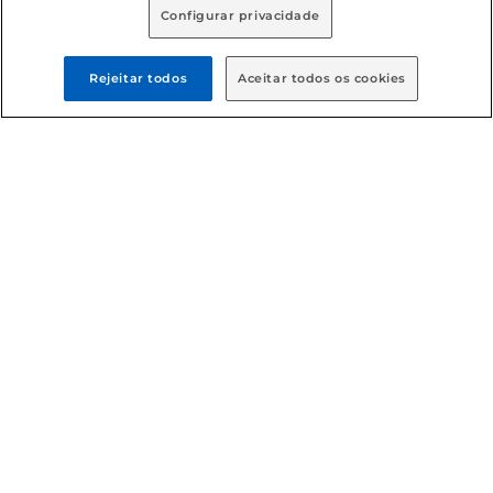
Configurar privacidade
Formas de pagamento
Rejeitar todos
Aceitar todos os cookies
Dúvidas frequentes (FAQ)
Política de troca e devolução
Política de entrega
Condições gerais
: Em caso de divergência de valores, o
valor válido é o do carrinho de compras. Fotos ilustrativas.
Compras sujeitas a confirmação de estoque. Compras
podem ser canceladas em caso de suspeita de fraude. A fim
de garantir o acesso de um maior número de clientes as
nossas promoções, a compra de produtos com preços
promocionais poderá ter sua quantidade limitada por