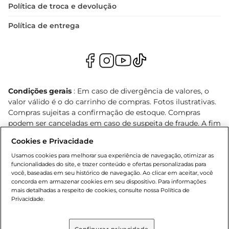
Política de troca e devolução
Política de entrega
Condições gerais
: Em caso de divergência de valores, o
valor válido é o do carrinho de compras. Fotos ilustrativas.
Compras sujeitas a confirmação de estoque. Compras
podem ser canceladas em caso de suspeita de fraude. A fim
de garantir o acesso de um maior número de clientes as
Cookies e Privacidade
nossas promoções, a compra de produtos com preços
promocionais poderá ter sua quantidade limitada por
Usamos cookies para melhorar sua experiência de navegação, otimizar as
funcionalidades do site, e trazer conteúdo e ofertas personalizadas para
cliente. Os preços, ofertas e condições são exclusivos para
você, baseadas em seu histórico de navegação. Ao clicar em aceitar, você
o e-commerce e válidos durante o dia de hoje, podendo
concorda em armazenar cookies em seu dispositivo. Para informações
sofrer alterações sem prévia notificação. Proibida a venda
mais detalhadas a respeito de cookies, consulte nossa Política de
de bebidas alcoólicas para menores de 18 anos, conforme
Privacidade.
Lei n.º 8069/90, art. 81, inciso II (Estatuto da Criança e do
Adolescente). Preços e condições exclusivos para o