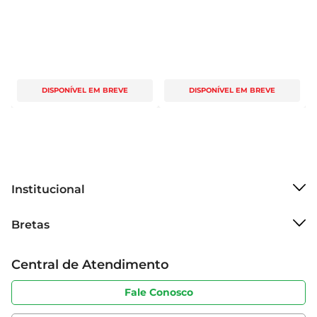
DISPONÍVEL EM BREVE
DISPONÍVEL EM BREVE
Institucional
Sobre o Bretas
Bretas
Grupo Cencosud
Trabalhe conosco
Cartão Bretas
Central de Atendimento
Sobre privacidade
Produtos Bretas
Portal do fornecedor
Código de ética
Fale Conosco
Nossas Lojas
Serviços