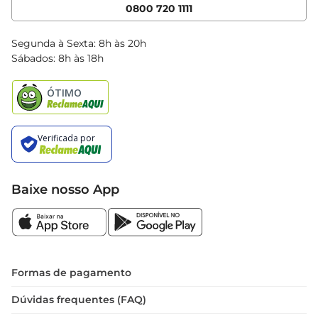
Cencosud Media
App Bretas
0800 720 1111
Clube Bretas
Blog Bretas
Segunda à Sexta: 8h às 20h
Black Friday
Sábados: 8h às 18h
Natal
Baixe nosso App
Formas de pagamento
Dúvidas frequentes (FAQ)