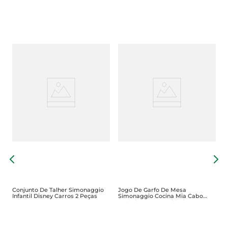
F
Conjunto De Talher Simonaggio
Jogo De Garfo De Mesa
Infantil Disney Carros 2 Peças
Simonaggio Cocina Mia Cabo
Madeira Com 3 Unidades