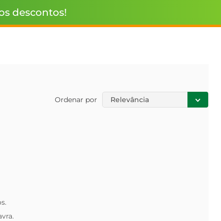
 os descontos!
Ordenar por
Relevância
s.
avra.