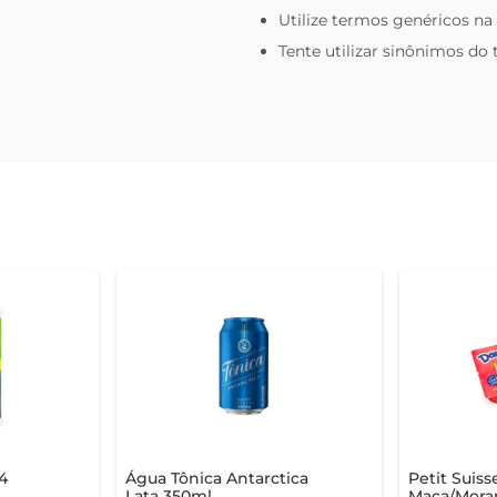
Utilize termos genéricos na
Tente utilizar sinônimos do
4
Água Tônica Antarctica
Petit Suis
Lata 350ml
Maça/Mora