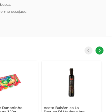
 busca.
 termo desejado.
se Danoninho
Aceto Balsâmico La
ngo 320g
Pastina Di Modena Igp