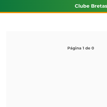
Clube Breta
Página
1
de
0