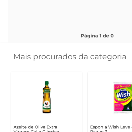
Página
1
de
0
Mais procurados da categoria
Azeite de Oliva Extra
Esponja Wish Leve 
Virgem Gallo Clássico
Pague 3