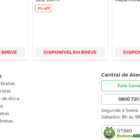
5%
off
M BREVE
DISPONÍVEL EM BREVE
DISPON
Central de At
s
 Bretas
Fale Con
retas
 de ética
0800 720 
os
Segunda à Sexta:
etas
Sábados: 8h às 18
Bretas