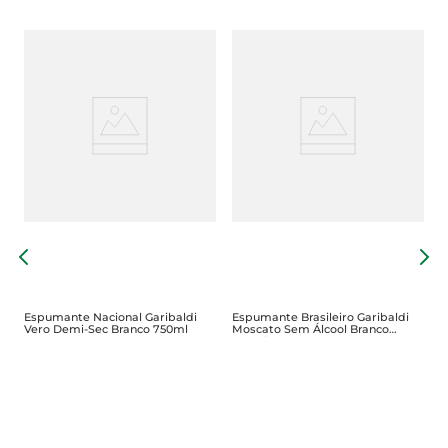
E
M
Espumante Nacional Garibaldi
Espumante Brasileiro Garibaldi
Vero Demi-Sec Branco 750ml
Moscato Sem Álcool Branco
750ml