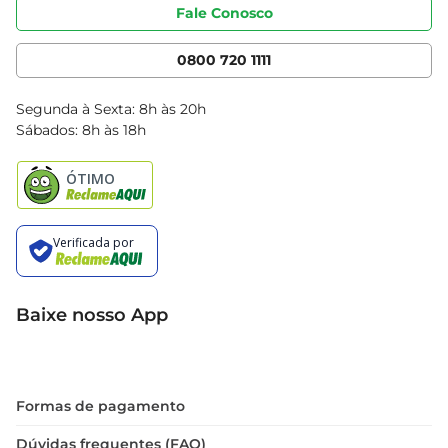
Portal do fornecedor
Código de ética
Fale Conosco
Nossas Lojas
Serviços
Cencosud Media
App Bretas
0800 720 1111
Clube Bretas
Blog Bretas
Segunda à Sexta: 8h às 20h
Black Friday
Sábados: 8h às 18h
Natal
Baixe nosso App
Formas de pagamento
Dúvidas frequentes (FAQ)