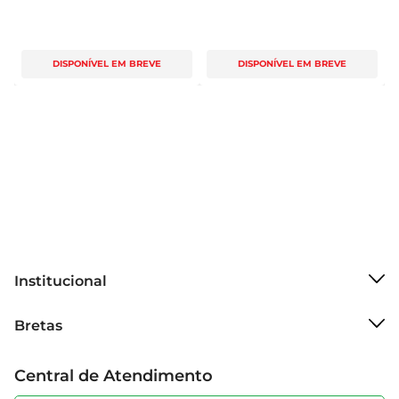
DISPONÍVEL EM BREVE
DISPONÍVEL EM BREVE
Institucional
Sobre o Bretas
Bretas
Grupo Cencosud
Trabalhe conosco
Cartão Bretas
Central de Atendimento
Sobre privacidade
Produtos Bretas