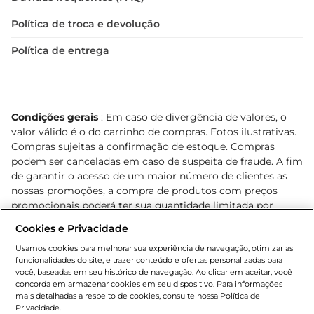
Política de troca e devolução
Política de entrega
Condições gerais
: Em caso de divergência de valores, o
valor válido é o do carrinho de compras. Fotos ilustrativas.
Compras sujeitas a confirmação de estoque. Compras
podem ser canceladas em caso de suspeita de fraude. A fim
de garantir o acesso de um maior número de clientes as
nossas promoções, a compra de produtos com preços
promocionais poderá ter sua quantidade limitada por
cliente. Os preços, ofertas e condições são exclusivos para
Cookies e Privacidade
o e-commerce e válidos durante o dia de hoje, podendo
sofrer alterações sem prévia notificação. Proibida a venda
Usamos cookies para melhorar sua experiência de navegação, otimizar as
funcionalidades do site, e trazer conteúdo e ofertas personalizadas para
de bebidas alcoólicas para menores de 18 anos, conforme
você, baseadas em seu histórico de navegação. Ao clicar em aceitar, você
Lei n.º 8069/90, art. 81, inciso II (Estatuto da Criança e do
concorda em armazenar cookies em seu dispositivo. Para informações
Adolescente). Preços e condições exclusivos para o
mais detalhadas a respeito de cookies, consulte nossa Política de
, podendo sofrer alterações sem aviso
Privacidade.
www.bretas.com.br