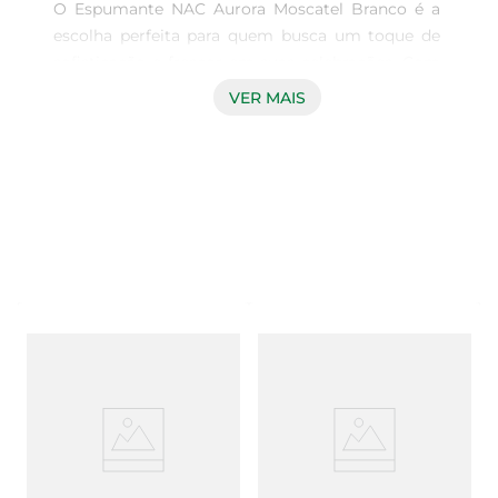
O Espumante NAC Aurora Moscatel Branco é a 
escolha perfeita para quem busca um toque de 
sofisticação e frescor em suas celebrações. Com 
uma harmonização ideal entre doçura e acidez, 
VER MAIS
este espumante é elaborado a partir das 
melhores uvas Moscatel, proporcionando uma 
explosão de aromas frutados e florais que 
encantam o paladar. Cada gole revela notas de 
pêssego, damasco e um leve toque de flores 
brancas, tornando-o uma opção versátil para 
diversas ocasiões.

Ideal para momentos especiais  

Este espumante é perfeito para brindar em festas, 
jantares ou até mesmo em um momento de 
descontração com amigos. Sua leveza e frescor o 
tornam uma excelente companhia para 
aperitivos, pratos leves e sobremesas, como 
frutas e tortas. Além disso, é uma escolha 