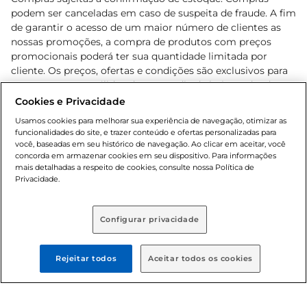
podem ser canceladas em caso de suspeita de fraude. A fim
de garantir o acesso de um maior número de clientes as
nossas promoções, a compra de produtos com preços
promocionais poderá ter sua quantidade limitada por
cliente. Os preços, ofertas e condições são exclusivos para
o e-commerce e válidos durante o dia de hoje, podendo
sofrer alterações sem prévia notificação. Proibida a venda
Cookies e Privacidade
de bebidas alcoólicas para menores de 18 anos, conforme
Usamos cookies para melhorar sua experiência de navegação, otimizar as
Lei n.º 8069/90, art. 81, inciso II (Estatuto da Criança e do
funcionalidades do site, e trazer conteúdo e ofertas personalizadas para
Adolescente). Preços e condições exclusivos para o
você, baseadas em seu histórico de navegação. Ao clicar em aceitar, você
concorda em armazenar cookies em seu dispositivo. Para informações
, podendo sofrer alterações sem aviso
www.bretas.com.br
mais detalhadas a respeito de cookies, consulte nossa Política de
prévio. O valor mínimo para as compras on-line é de R$
Privacidade.
80,00.
Configurar privacidade
© 2025 Copyright. Todos os direitos
reservados Bretas.
Rejeitar todos
Aceitar todos os cookies
Cencosud Brasil Comercial SA.CNPJ sob n°