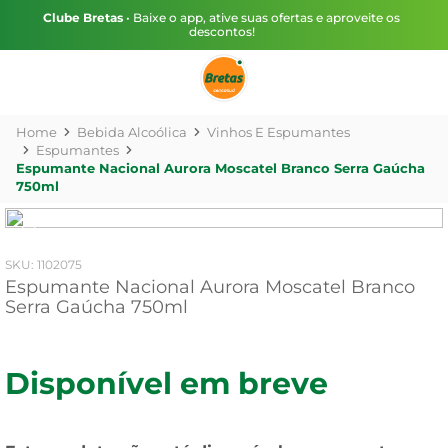
Clube Bretas
• Baixe o app, ative suas ofertas e aproveite os
descontos!
Bebida Alcoólica
Vinhos E Espumantes
Espumantes
Espumante Nacional Aurora Moscatel Branco Serra Gaúcha
750ml
:
1102075
Espumante Nacional Aurora Moscatel Branco
Serra Gaúcha 750ml
Disponível em breve