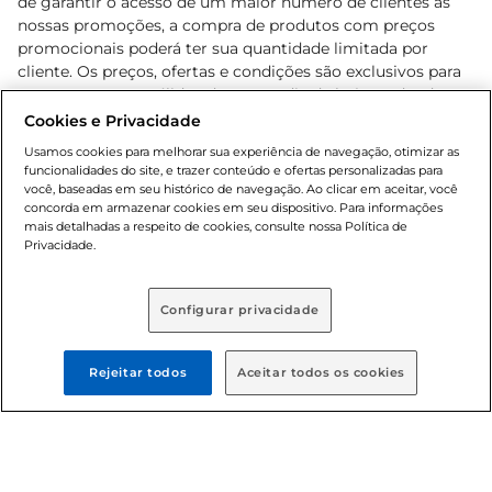
de garantir o acesso de um maior número de clientes as
nossas promoções, a compra de produtos com preços
promocionais poderá ter sua quantidade limitada por
cliente. Os preços, ofertas e condições são exclusivos para
o e-commerce e válidos durante o dia de hoje, podendo
sofrer alterações sem prévia notificação. Proibida a venda
Cookies e Privacidade
de bebidas alcoólicas para menores de 18 anos, conforme
Usamos cookies para melhorar sua experiência de navegação, otimizar as
Lei n.º 8069/90, art. 81, inciso II (Estatuto da Criança e do
funcionalidades do site, e trazer conteúdo e ofertas personalizadas para
Adolescente). Preços e condições exclusivos para o
você, baseadas em seu histórico de navegação. Ao clicar em aceitar, você
concorda em armazenar cookies em seu dispositivo. Para informações
, podendo sofrer alterações sem aviso
www.bretas.com.br
mais detalhadas a respeito de cookies, consulte nossa Política de
prévio. O valor mínimo para as compras on-line é de R$
Privacidade.
80,00.
Configurar privacidade
© 2025 Copyright. Todos os direitos
reservados Bretas.
Rejeitar todos
Aceitar todos os cookies
Cencosud Brasil Comercial SA.CNPJ sob n°
39.346.861/0350-38 . Sediada na Av. das Nações Unidas,