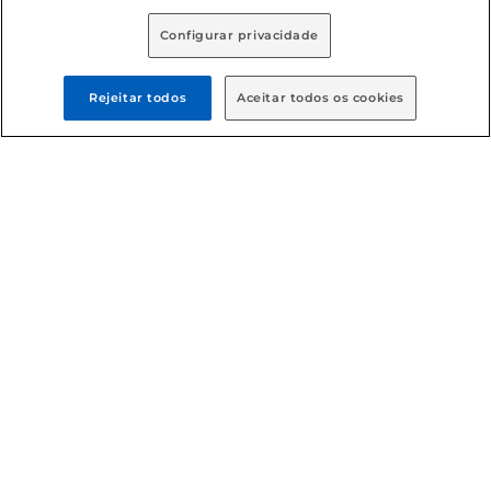
Configurar privacidade
Rejeitar todos
Aceitar todos os cookies
Formas de pagamento
Dúvidas frequentes (FAQ)
Política de troca e devolução
Política de entrega
Condições gerais
: Em caso de divergência de valores, o
valor válido é o do carrinho de compras. Fotos ilustrativas.
Compras sujeitas a confirmação de estoque. Compras
podem ser canceladas em caso de suspeita de fraude. A fim
de garantir o acesso de um maior número de clientes as