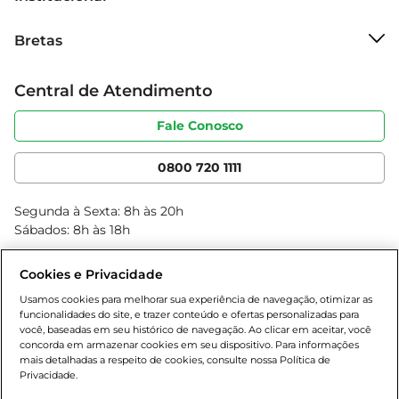
completa e eficaz.
Sobre o Bretas
Bretas
Grupo Cencosud
Trabalhe conosco
Cartão Bretas
Central de Atendimento
Sobre privacidade
Produtos Bretas
Portal do fornecedor
Código de ética
Fale Conosco
Nossas Lojas
Serviços
Cencosud Media
App Bretas
0800 720 1111
Clube Bretas
Blog Bretas
Segunda à Sexta: 8h às 20h
Black Friday
Sábados: 8h às 18h
Natal
Cookies e Privacidade
Usamos cookies para melhorar sua experiência de navegação, otimizar as
funcionalidades do site, e trazer conteúdo e ofertas personalizadas para
você, baseadas em seu histórico de navegação. Ao clicar em aceitar, você
concorda em armazenar cookies em seu dispositivo. Para informações
mais detalhadas a respeito de cookies, consulte nossa Política de
Privacidade.
Baixe nosso App