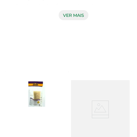
durante o banho. Com um tamanho generoso, 
essa esponja proporciona uma experiência 
VER MAIS
agradável, permitindo uma limpeza eficaz e 
suave da pele. Seu formato e textura foram 
pensados para facilitar o uso, tornando o 
momento do banho ainda mais relaxante.

Material de Qualidade  

Produzida com materiais de alta qualidade, a 
esponja é macia ao toque e resistente, garantindo 
durabilidade e um ótimo desempenho. Sua 
composição permite que ela mantenha a forma 
mesmo após várias utilizações, evitando 
desgastes e garantindo que você tenha um 
produto que dure por muito mais tempo. Além 
disso, a esponja é fácil de limpar, o que contribui 
para a manutenção da higiene.
