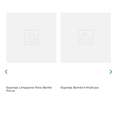
o
E
R
Esponja Limppano Para Banho
Esponja Bombril Multiuso
Porus