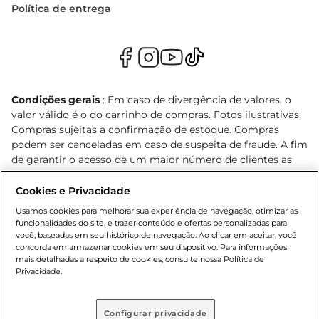
Política de entrega
Condições gerais
: Em caso de divergência de valores, o
valor válido é o do carrinho de compras. Fotos ilustrativas.
Compras sujeitas a confirmação de estoque. Compras
podem ser canceladas em caso de suspeita de fraude. A fim
de garantir o acesso de um maior número de clientes as
nossas promoções, a compra de produtos com preços
promocionais poderá ter sua quantidade limitada por
Cookies e Privacidade
cliente. Os preços, ofertas e condições são exclusivos para
Usamos cookies para melhorar sua experiência de navegação, otimizar as
o e-commerce e válidos durante o dia de hoje, podendo
funcionalidades do site, e trazer conteúdo e ofertas personalizadas para
sofrer alterações sem prévia notificação. Proibida a venda
você, baseadas em seu histórico de navegação. Ao clicar em aceitar, você
concorda em armazenar cookies em seu dispositivo. Para informações
de bebidas alcoólicas para menores de 18 anos, conforme
mais detalhadas a respeito de cookies, consulte nossa Política de
Lei n.º 8069/90, art. 81, inciso II (Estatuto da Criança e do
Privacidade.
Adolescente). Preços e condições exclusivos para o
, podendo sofrer alterações sem aviso
www.bretas.com.br
prévio. O valor mínimo para as compras on-line é de R$
Configurar privacidade