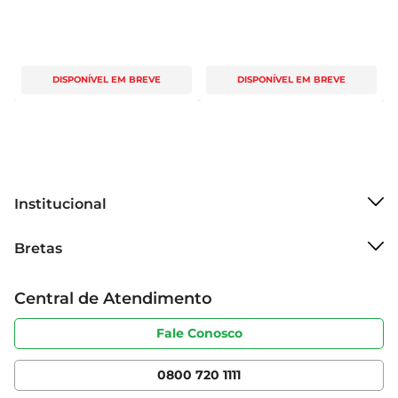
DISPONÍVEL EM BREVE
DISPONÍVEL EM BREVE
Institucional
Sobre o Bretas
Bretas
Grupo Cencosud
Trabalhe conosco
Cartão Bretas
Central de Atendimento
Sobre privacidade
Produtos Bretas
Portal do fornecedor
Código de ética
Fale Conosco
Nossas Lojas
Serviços
Cencosud Media
App Bretas
0800 720 1111
Clube Bretas