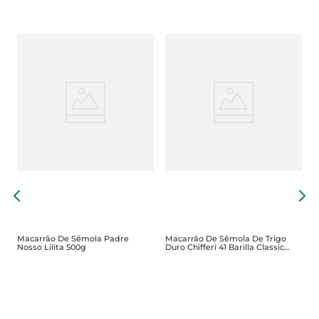
g
M
S
Macarrão De Sêmola Padre
Macarrão De Sêmola De Trigo
Nosso Lilita 500g
Duro Chifferi 41 Barilla Classic
Caixa 500g