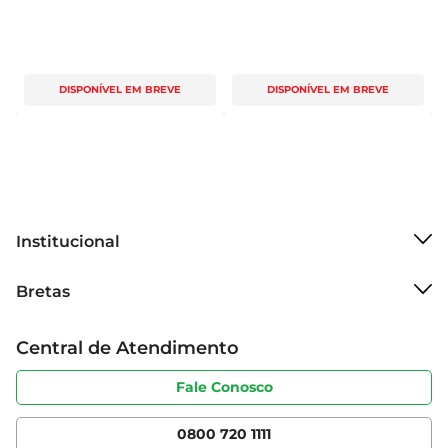
DISPONÍVEL EM BREVE
DISPONÍVEL EM BREVE
Institucional
Sobre o Bretas
Bretas
Grupo Cencosud
Trabalhe conosco
Cartão Bretas
Central de Atendimento
Sobre privacidade
Produtos Bretas
Portal do fornecedor
Código de ética
Fale Conosco
Nossas Lojas
Serviços
Cencosud Media
App Bretas
0800 720 1111