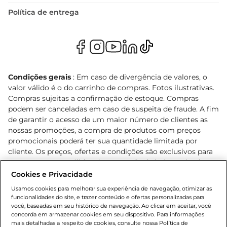
Política de entrega
Condições gerais
: Em caso de divergência de valores, o
valor válido é o do carrinho de compras. Fotos ilustrativas.
Compras sujeitas a confirmação de estoque. Compras
podem ser canceladas em caso de suspeita de fraude. A fim
de garantir o acesso de um maior número de clientes as
nossas promoções, a compra de produtos com preços
promocionais poderá ter sua quantidade limitada por
cliente. Os preços, ofertas e condições são exclusivos para
o e-commerce e válidos durante o dia de hoje, podendo
sofrer alterações sem prévia notificação. Proibida a venda
Cookies e Privacidade
de bebidas alcoólicas para menores de 18 anos, conforme
Usamos cookies para melhorar sua experiência de navegação, otimizar as
Lei n.º 8069/90, art. 81, inciso II (Estatuto da Criança e do
funcionalidades do site, e trazer conteúdo e ofertas personalizadas para
Adolescente). Preços e condições exclusivos para o
você, baseadas em seu histórico de navegação. Ao clicar em aceitar, você
concorda em armazenar cookies em seu dispositivo. Para informações
, podendo sofrer alterações sem aviso
www.bretas.com.br
mais detalhadas a respeito de cookies, consulte nossa Política de
prévio. O valor mínimo para as compras on-line é de R$