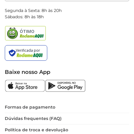
Clube Bretas
Blog Bretas
Segunda à Sexta: 8h às 20h
Black Friday
Sábados: 8h às 18h
Natal
Baixe nosso App
Formas de pagamento
Dúvidas frequentes (FAQ)
Política de troca e devolução