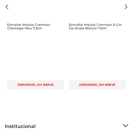
Com uma fórmula que proporciona maior 
E
durabilidade, o esmalte Cremoso Desejo resiste 
E
ao desgaste do dia a dia, mantendo sua cor 
vibrante por mais tempo. Essa característica é 
Esmalte Impala Cremoso
Esmalte Impala Cremoso A Cor
Chamego Meu 7,5ml
Da Moda Branco 7,5ml
essencial para quem busca praticidade e beleza 
em um só produto. Ao escolher Risqué, você opta 
por um esmalte que combina qualidade e 
performance, ideal para quem não abre mão de 
unhas impecáveis.

Especificações do Produto  

O esmalte Risqué vem em uma embalagem de 
DISPONÍVEL EM BREVE
DISPONÍVEL EM BREVE
8ml, perfeita para levar na bolsa ou necessaire. 
Sua composição é cuidadosamente elaborada 
para oferecer uma experiência agradável durante 
a aplicação, sem comprometer a saúde das 
unhas. Com o Cremoso Desejo, você tem a 
garantia de um produto que alia beleza e cuidado.

Institucional