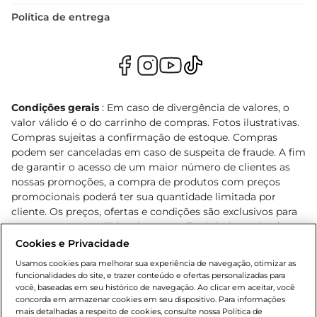
Política de entrega
Condições gerais
: Em caso de divergência de valores, o
valor válido é o do carrinho de compras. Fotos ilustrativas.
Compras sujeitas a confirmação de estoque. Compras
podem ser canceladas em caso de suspeita de fraude. A fim
de garantir o acesso de um maior número de clientes as
nossas promoções, a compra de produtos com preços
promocionais poderá ter sua quantidade limitada por
cliente. Os preços, ofertas e condições são exclusivos para
o e-commerce e válidos durante o dia de hoje, podendo
sofrer alterações sem prévia notificação. Proibida a venda
Cookies e Privacidade
de bebidas alcoólicas para menores de 18 anos, conforme
Usamos cookies para melhorar sua experiência de navegação, otimizar as
Lei n.º 8069/90, art. 81, inciso II (Estatuto da Criança e do
funcionalidades do site, e trazer conteúdo e ofertas personalizadas para
Adolescente). Preços e condições exclusivos para o
você, baseadas em seu histórico de navegação. Ao clicar em aceitar, você
concorda em armazenar cookies em seu dispositivo. Para informações
, podendo sofrer alterações sem aviso
www.bretas.com.br
mais detalhadas a respeito de cookies, consulte nossa Política de
prévio. O valor mínimo para as compras on-line é de R$