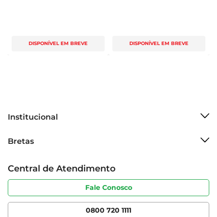
DISPONÍVEL EM BREVE
DISPONÍVEL EM BREVE
Institucional
Sobre o Bretas
Bretas
Grupo Cencosud
Trabalhe conosco
Cartão Bretas
Central de Atendimento
Sobre privacidade
Produtos Bretas
Portal do fornecedor
Código de ética
Fale Conosco
Nossas Lojas
Serviços
Cencosud Media
App Bretas
0800 720 1111