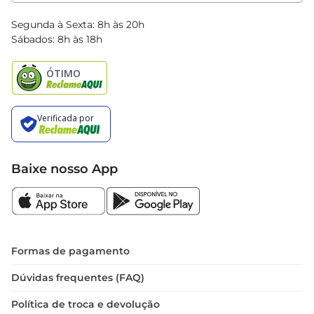
Clube Bretas
Blog Bretas
Segunda à Sexta: 8h às 20h
Black Friday
Sábados: 8h às 18h
Natal
Baixe nosso App
Formas de pagamento
Dúvidas frequentes (FAQ)
Política de troca e devolução