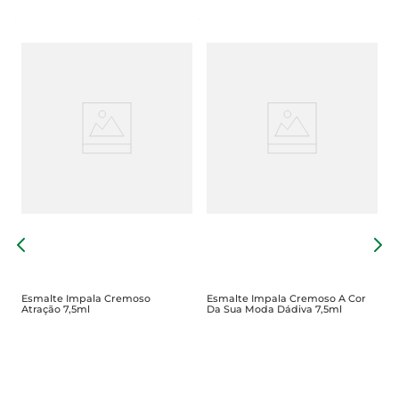
E
D
Esmalte Impala Cremoso
Esmalte Impala Cremoso A Cor
Atração 7,5ml
Da Sua Moda Dádiva 7,5ml