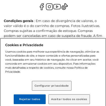
Condições gerais
: Em caso de divergência de valores, o
valor válido é o do carrinho de compras. Fotos ilustrativas.
Compras sujeitas a confirmação de estoque. Compras
podem ser canceladas em caso de suspeita de fraude. A fim
de garantir o acesso de um maior número de clientes as
Cookies e Privacidade
nossas promoções, a compra de produtos com preços
promocionais poderá ter sua quantidade limitada por
Usamos cookies para melhorar sua experiência de navegação, otimizar as
cliente. Os preços, ofertas e condições são exclusivos para
funcionalidades do site, e trazer conteúdo e ofertas personalizadas para
você, baseadas em seu histórico de navegação. Ao clicar em aceitar, você
o e-commerce e válidos durante o dia de hoje, podendo
concorda em armazenar cookies em seu dispositivo. Para informações
sofrer alterações sem prévia notificação. Proibida a venda
mais detalhadas a respeito de cookies, consulte nossa Política de
de bebidas alcoólicas para menores de 18 anos, conforme
Privacidade.
Lei n.º 8069/90, art. 81, inciso II (Estatuto da Criança e do
Adolescente). Preços e condições exclusivos para o
, podendo sofrer alterações sem aviso
www.bretas.com.br
Configurar privacidade
prévio. O valor mínimo para as compras on-line é de R$
80,00.
Rejeitar todos
Aceitar todos os cookies