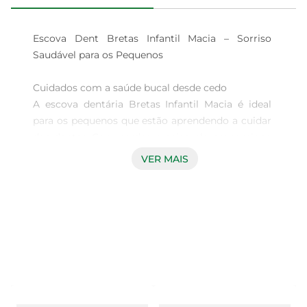
Escova Dent Bretas Infantil Macia – Sorriso 
Saudável para os Pequenos

Cuidados com a saúde bucal desde cedo  

A escova dentária Bretas Infantil Macia é ideal 
para os pequenos que estão aprendendo a cuidar 
dos dentes. Com cerdas macias, ela proporciona 
uma limpeza suave, respeitando a sensibilidade 
VER MAIS
das gengivas das crianças. O design pensado 
especialmente para os pequenos facilita o 
manuseio, tornando o momento da escovação 
mais divertido e seguro.

Design lúdico e funcional  

Com cores vibrantes e um formato ergonômico, 
a escova dentária Bretas atrai a atenção das 
crianças, incentivando hábitos saudáveis desde 