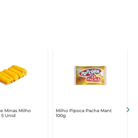
e Minas Milho
Milho Pipoca Pacha Mant
G
 5 Unid
100g