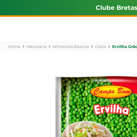
Clube Breta
Mercearia
Alimentos Basicos
Grãos
Ervilha Gr