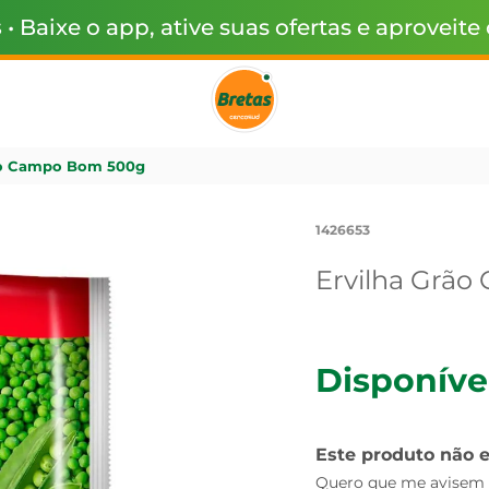
s
• Baixe o app, ative suas ofertas e aproveite
ão Campo Bom 500g
1426653
Ervilha Grã
Disponíve
Este produto não 
Quero que me avisem q