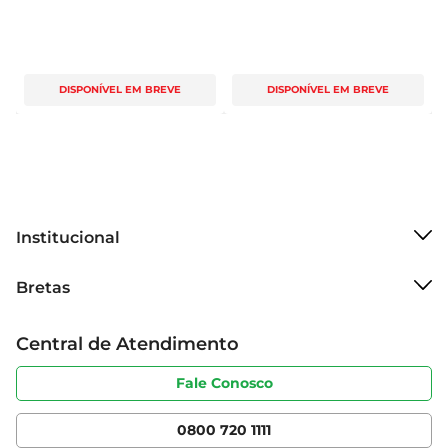
DISPONÍVEL EM BREVE
DISPONÍVEL EM BREVE
Institucional
Sobre o Bretas
Bretas
Grupo Cencosud
Trabalhe conosco
Cartão Bretas
Central de Atendimento
Sobre privacidade
Produtos Bretas
Portal do fornecedor
Código de ética
Fale Conosco
Nossas Lojas
Serviços
Cencosud Media
App Bretas
0800 720 1111
Clube Bretas