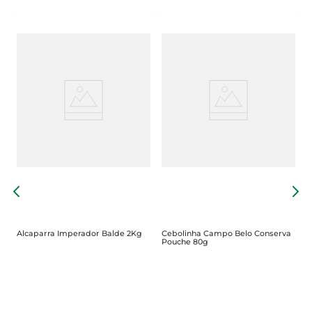
T
G
Alcaparra Imperador Balde 2Kg
Cebolinha Campo Belo Conserva
Pouche 80g