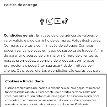
Política de entrega
Condições gerais
: Em caso de divergência de valores, o
valor válido é o do carrinho de compras. Fotos ilustrativas.
Compras sujeitas a confirmação de estoque. Compras
podem ser canceladas em caso de suspeita de fraude. A fim
de garantir o acesso de um maior número de clientes as
nossas promoções, a compra de produtos com preços
promocionais poderá ter sua quantidade limitada por
cliente. Os preços, ofertas e condições são exclusivos para
o e-commerce e válidos durante o dia de hoje, podendo
sofrer alterações sem prévia notificação. Proibida a venda
Cookies e Privacidade
de bebidas alcoólicas para menores de 18 anos, conforme
Usamos cookies para melhorar sua experiência de navegação, otimizar as
Lei n.º 8069/90, art. 81, inciso II (Estatuto da Criança e do
funcionalidades do site, e trazer conteúdo e ofertas personalizadas para
Adolescente). Preços e condições exclusivos para o
você, baseadas em seu histórico de navegação. Ao clicar em aceitar, você
concorda em armazenar cookies em seu dispositivo. Para informações
, podendo sofrer alterações sem aviso
www.bretas.com.br
mais detalhadas a respeito de cookies, consulte nossa Política de
prévio. O valor mínimo para as compras on-line é de R$