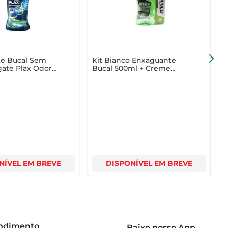
e Bucal Sem
Kit Bianco Enxaguante
E
gate Plax Odor
Bucal 500ml + Creme
C
Dental 70g Ultra Fresh
5
Powermint
NÍVEL EM BREVE
DISPONÍVEL EM BREVE
endimento
Baixe nosso App