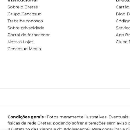
Sobre o Bretas
Cartão
Grupo Cencosud
Blog B
Trabalhe conosco
Código
Sobre privacidade
Serviç
Portal do fornecedor
App Br
Nossas Lojas
Clube 
Cencosud Media
Condições gerais
: Fotos meramente ilustrativas. Eventuais p
físicas da rede Bretas, podendo sofrer alterações sem aviso p
II (Estatuto da Criança e do Adolescente). Para consultar a d