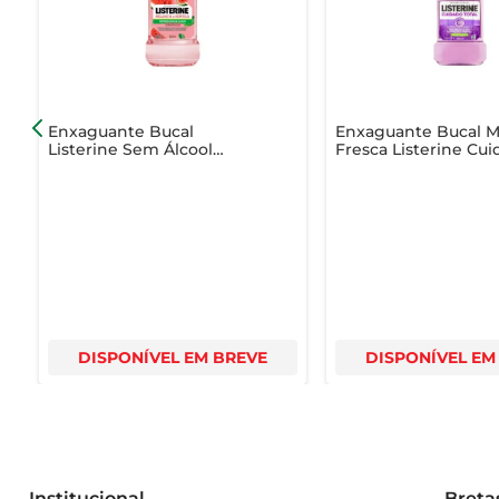
Enxaguante Bucal
Enxaguante Bucal 
Listerine Sem Álcool
Fresca Listerine Cu
Melancia & Hortelã 1l Leve
Total Frasco 250ml
+ Pague -
DISPONÍVEL EM BREVE
DISPONÍVEL EM
Institucional
Breta