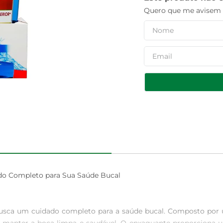
Quero que me avisem q
 Completo para Sua Saúde Bucal

 busca um cuidado completo para a saúde bucal. Composto po