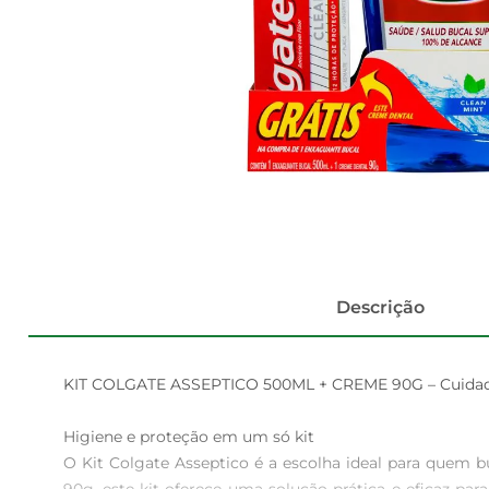
Descrição
KIT COLGATE ASSEPTICO 500ML + CREME 90G – Cuidado
Higiene e proteção em um só kit  

O Kit Colgate Asseptico é a escolha ideal para quem