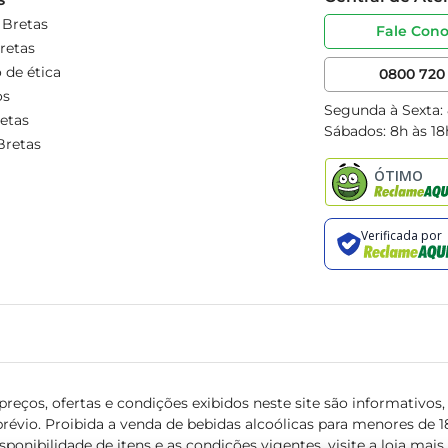
 Bretas
Fale Con
retas
 de ética
0800 720 
os
Segunda à Sexta:
etas
Sábados: 8h às 18
Bretas
reços, ofertas e condições exibidos neste site são informativos, v
révio. Proibida a venda de bebidas alcoólicas para menores de 18 
isponibilidade de itens e as condições vigentes, visite a loja mai