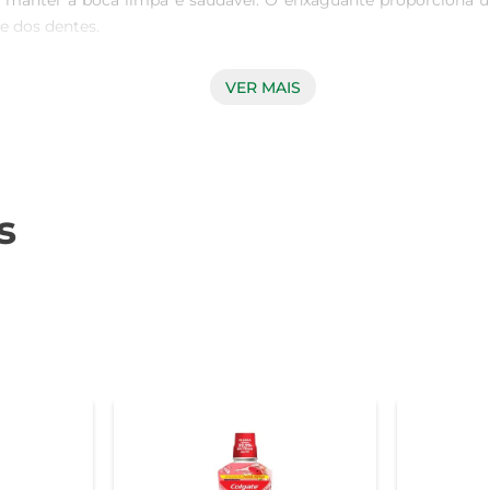
ara manter a boca limpa e saudável. O enxaguante proporciona
 dos dentes.

VER MAIS
ra eliminar germes e bactérias que causam mau hálito e probl
o pode não atingir. Ideal para uso diário, ele ajuda a manter
s
erecendo uma fórmula que previne cáries e fortalece o esm
ara quem deseja um sorriso saudável e bonito. Sua textura crem
Dental 90g  

ução completa para cuidar da sua saúde bucal, garantindo fresc