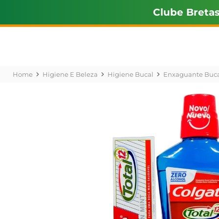
Clube Breta
Higiene E Beleza
Higiene Bucal
Enxaguante Buca