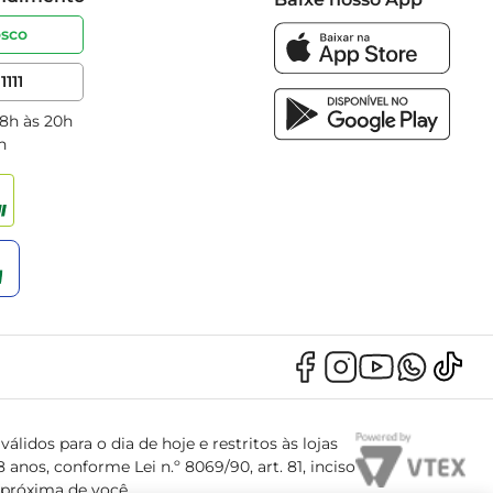
osco
1111
 8h às 20h
h
álidos para o dia de hoje e restritos às lojas
anos, conforme Lei n.º 8069/90, art. 81, inciso
s próxima de você.