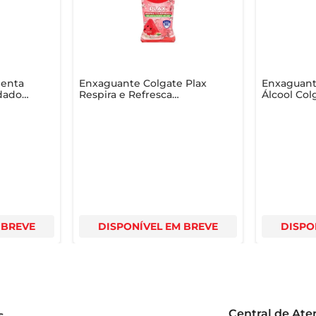
Menta
Enxaguante Colgate Plax
Enxaguant
idado
Respira e Refresca
Álcool Col
Melancia 500ml
Control 1L
 BREVE
DISPONÍVEL EM BREVE
DISPO
Central de At
s