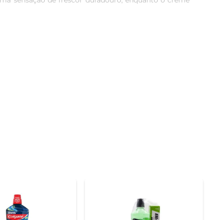
 uma sensação de frescor duradouro, enquanto o creme 
emas gengivais. Com um sabor agradável, ele promove 
 a saúde bucal em dia, proporcionando uma sensação de 
alte dental. Com ingredientes que ajudam a remover 
osa facilita a aplicação e garante uma limpeza eficaz, 
or, proteção e um sorriso radiante todos os dias.