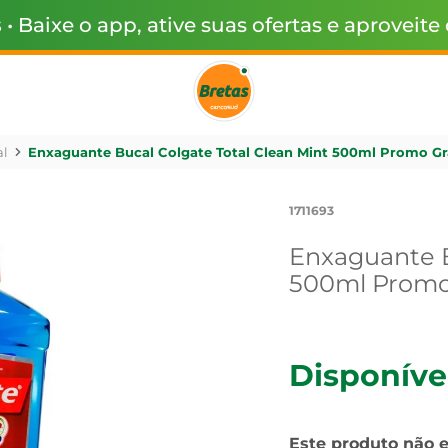
s
• Baixe o app, ative suas ofertas e aproveite
l
Enxaguante Bucal Colgate Total Clean Mint 500ml Promo Grát
1711693
Enxaguante B
500ml Promo 
Disponíve
Este produto não 