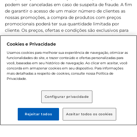
podem ser canceladas em caso de suspeita de fraude. A fim
de garantir o acesso de um maior número de clientes as
nossas promoções, a compra de produtos com preços
promocionais poderá ter sua quantidade limitada por
cliente. Os preços, ofertas e condições são exclusivos para
o e-commerce e válidos durante o dia de hoje, podendo
sofrer alterações sem prévia notificação. Proibida a venda
Cookies e Privacidade
de bebidas alcoólicas para menores de 18 anos, conforme
Usamos cookies para melhorar sua experiência de navegação, otimizar as
Lei n.º 8069/90, art. 81, inciso II (Estatuto da Criança e do
funcionalidades do site, e trazer conteúdo e ofertas personalizadas para
Adolescente). Preços e condições exclusivos para o
você, baseadas em seu histórico de navegação. Ao clicar em aceitar, você
concorda em armazenar cookies em seu dispositivo. Para informações
, podendo sofrer alterações sem aviso
www.bretas.com.br
mais detalhadas a respeito de cookies, consulte nossa Política de
prévio. O valor mínimo para as compras on-line é de R$
Privacidade.
80,00.
Configurar privacidade
© 2025 Copyright. Todos os direitos
reservados Bretas.
Rejeitar todos
Aceitar todos os cookies