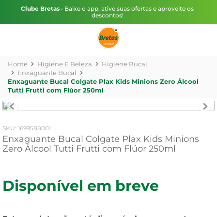
Clube Bretas
• Baixe o app, ative suas ofertas e aproveite os
descontos!
Higiene E Beleza
Higiene Bucal
Enxaguante Bucal
Enxaguante Bucal Colgate Plax Kids Minions Zero Álcool
Tutti Frutti com Flúor 250ml
:
1699588001
Enxaguante Bucal Colgate Plax Kids Minions
Zero Álcool Tutti Frutti com Flúor 250ml
Disponível em breve