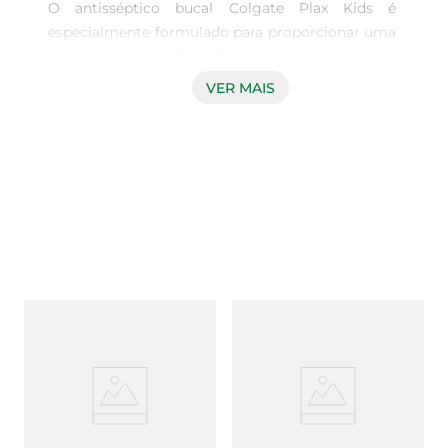
O antisséptico bucal Colgate Plax Kids é 
especialmente formulado para proporcionar uma 
experiência divertida e eficaz na higiene bucal das 
crianças. Com a temática dos Minions, este 
VER MAIS
produto transforma a rotina de escovação em 
um momento alegre, incentivando os pequenos 
a cuidarem de seus dentes de maneira lúdica. 
Ideal para crianças a partir de 6 anos, oferece 
proteção contra as cáries e ajuda a manter o 
hálito fresco.

Fórmula Segura e Eficaz

Desenvolvido com uma fórmula suave, o 
antisséptico Colgate Plax Kids é livre de álcool, 
garantindo segurança e conforto durante o uso. 
Ele atua na eliminação das bactérias causadoras 
do mau hálito e ajuda a prevenir problemas 
bucais, proporcionando uma limpeza profunda 
sem causar desconforto. A sua ação antisséptica 