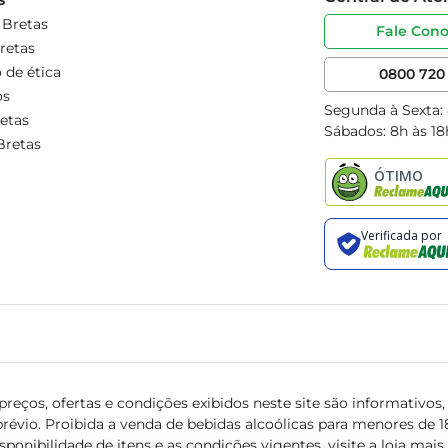
 Bretas
Fale Con
retas
 de ética
0800 720 
os
Segunda à Sexta:
etas
Sábados: 8h às 18
Bretas
reços, ofertas e condições exibidos neste site são informativos, v
révio. Proibida a venda de bebidas alcoólicas para menores de 18 
isponibilidade de itens e as condições vigentes, visite a loja mai