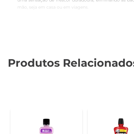
uma sensação de frescor duradoura, eliminando as bac
mão, seja em casa ou em viagens.

Tecnologia de combate ao mau hálito  

Desenvolvido com ingredientes que atuam de forma efica
como a gengivite. Sua fórmula é clinicamente comprov
Uso prático e eficaz  

Para obter os melhores resultados, recomenda-se u
Produtos Relacionado
proteção extra para sua boca. A sensação refrescante qu
Especificações e apresentação  

O Enxaguante Bucal Listerine Cool Mint vem em uma emb
simples e rápida, garantindo que a experiência de cuidad