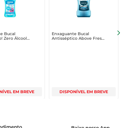
e Bucal
Enxaguante Bucal
E
! Zero Álcool
Antisséptico Above Fresh
S
 35ml
Protect 500ml
NÍVEL EM BREVE
DISPONÍVEL EM BREVE
endimento
Baixe nosso App