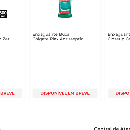
Enxaguante Bucal
Enxaguant
p Zero
Colgate Plax Antisséptico
Closeup Go
h Leve
Zero Álcool Fresh Mint
Ice Frasco
Frasco Leve 1000l Pague
700ml
 BREVE
DISPONÍVEL EM BREVE
DISPO
Central de At
s