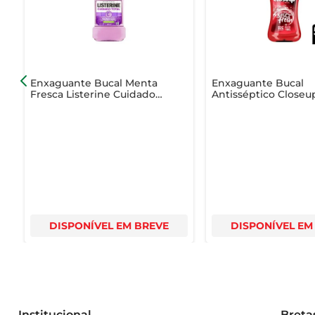
Enxaguante Bucal Menta
Enxaguante Bucal
Fresca Listerine Cuidado
Antisséptico Closeu
Total Frasco 250ml
Álcool Red Hot Fres
500ml Pague 350ml
DISPONÍVEL EM BREVE
DISPONÍVEL EM
Institucional
Breta