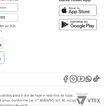
osco
1111
 8h às 20h
h
álidos para o dia de hoje e restritos às lojas
anos, conforme Lei n.º 8069/90, art. 81, inciso
s próxima de você.