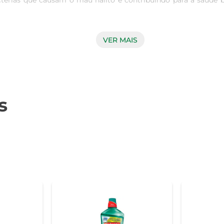
térias que causam o mau hálito e contribuindo para a saúde b
VER MAIS
z contra as bactérias, o Listerine Cool Mint não só refresca o
ada para reduzir a placa bacteriana, promovendo uma limpeza c
sar o enxaguante após a escovação dos dentes. Com um simpl
s
e ele proporciona é ideal para quem deseja um cuidado bucal com
alagem de 250ml, prática e fácil de armazenar. Seu design mo
o bucal seja agradável e eficiente.