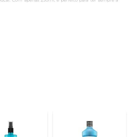
ucal. Com apenas 250ml, é perfeito para ter sempre à 
 hálito, mas também ajuda a prevenir problemas bucais, 
ompleta que vai além da escovação.

es bochecho de 20 a 30 segundos, você garante uma 
pleto e eficaz.

derno e funcional permite que você o utilize de forma 