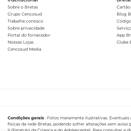
Sobre o Bretas
Cartão
Grupo Cencosud
Blog B
Trabalhe conosco
Código
Sobre privacidade
Serviç
Portal do fornecedor
App Br
Nossas Lojas
Clube 
Cencosud Media
Condições gerais
: Fotos meramente ilustrativas. Eventuais p
físicas da rede Bretas, podendo sofrer alterações sem aviso p
II (Estatuto da Criança e do Adolescente). Para consultar a d