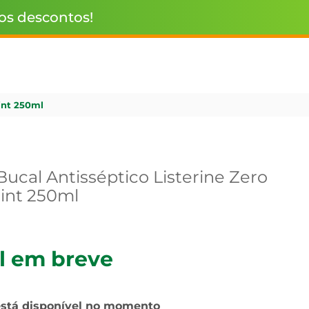
 os descontos!
int 250ml
ucal Antisséptico Listerine Zero
Mint 250ml
l em breve
está disponível no momento