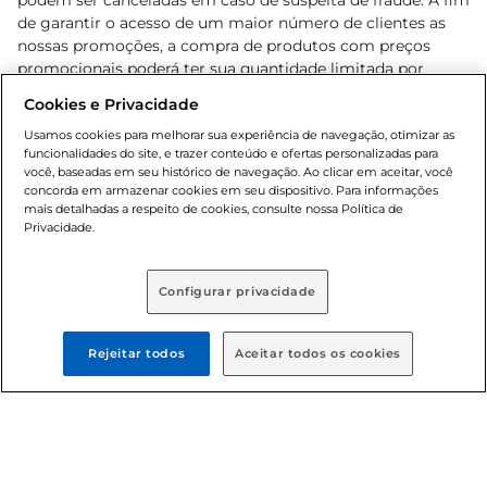
podem ser canceladas em caso de suspeita de fraude. A fim
de garantir o acesso de um maior número de clientes as
nossas promoções, a compra de produtos com preços
promocionais poderá ter sua quantidade limitada por
cliente. Os preços, ofertas e condições são exclusivos para
Cookies e Privacidade
o e-commerce e válidos durante o dia de hoje, podendo
sofrer alterações sem prévia notificação. Proibida a venda
Usamos cookies para melhorar sua experiência de navegação, otimizar as
funcionalidades do site, e trazer conteúdo e ofertas personalizadas para
de bebidas alcoólicas para menores de 18 anos, conforme
você, baseadas em seu histórico de navegação. Ao clicar em aceitar, você
Lei n.º 8069/90, art. 81, inciso II (Estatuto da Criança e do
concorda em armazenar cookies em seu dispositivo. Para informações
Adolescente). Preços e condições exclusivos para o
mais detalhadas a respeito de cookies, consulte nossa Política de
, podendo sofrer alterações sem aviso
Privacidade.
www.bretas.com.br
prévio. O valor mínimo para as compras on-line é de R$
80,00.
Configurar privacidade
© 2025 Copyright. Todos os direitos
reservados Bretas.
Rejeitar todos
Aceitar todos os cookies
Cencosud Brasil Comercial SA.CNPJ sob n°
39.346.861/0350-38 . Sediada na Av. das Nações Unidas,
12.995, 21º andar, CEP: 04.578-000, Bairro Brooklin Paulista,