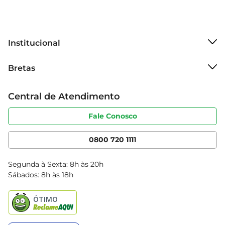
Institucional
Sobre o Bretas
Bretas
Grupo Cencosud
Trabalhe conosco
Cartão Bretas
Central de Atendimento
Sobre privacidade
Produtos Bretas
Portal do fornecedor
Código de ética
Fale Conosco
Nossas Lojas
Serviços
Cencosud Media
App Bretas
0800 720 1111
Clube Bretas
Blog Bretas
Segunda à Sexta: 8h às 20h
Black Friday
Sábados: 8h às 18h
Natal