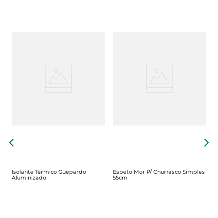
T
Isolante Térmico Guepardo
Espeto Mor P/ Churrasco Simples
Aluminizado
55cm