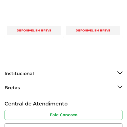
DISPONÍVEL EM BREVE
DISPONÍVEL EM BREVE
Institucional
Sobre o Bretas
Bretas
Grupo Cencosud
Trabalhe conosco
Cartão Bretas
Central de Atendimento
Sobre privacidade
Produtos Bretas
Portal do fornecedor
Código de ética
Fale Conosco
Nossas Lojas
Serviços
Cencosud Media
App Bretas