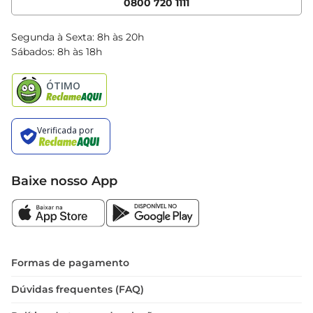
0800 720 1111
Clube Bretas
Blog Bretas
Segunda à Sexta: 8h às 20h
Black Friday
Sábados: 8h às 18h
Natal
Baixe nosso App
Formas de pagamento
Dúvidas frequentes (FAQ)