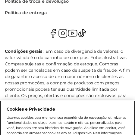
Política de troca e devolução
Política de entrega
Condições gerais
: Em caso de divergência de valores, o
valor válido é o do carrinho de compras. Fotos ilustrativas.
Compras sujeitas a confirmação de estoque. Compras
podem ser canceladas em caso de suspeita de fraude. A fim
de garantir o acesso de um maior número de clientes as
nossas promoções, a compra de produtos com preços
promocionais poderá ter sua quantidade limitada por
cliente. Os preços, ofertas e condições são exclusivos para
o e-commerce e válidos durante o dia de hoje, podendo
sofrer alterações sem prévia notificação. Proibida a venda
Cookies e Privacidade
de bebidas alcoólicas para menores de 18 anos, conforme
Usamos cookies para melhorar sua experiência de navegação, otimizar as
Lei n.º 8069/90, art. 81, inciso II (Estatuto da Criança e do
funcionalidades do site, e trazer conteúdo e ofertas personalizadas para
Adolescente). Preços e condições exclusivos para o
você, baseadas em seu histórico de navegação. Ao clicar em aceitar, você
concorda em armazenar cookies em seu dispositivo. Para informações
, podendo sofrer alterações sem aviso
www.bretas.com.br