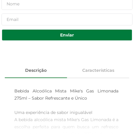
Enviar
Descrição
Características
Bebida Alcoólica Mista Mike's Gas Limonada 
275ml – Sabor Refrescante e Único

Uma experiência de sabor inigualável  

A bebida alcoólica mista Mike's Gas Limonada é a 
escolha perfeita para quem busca um refresco 