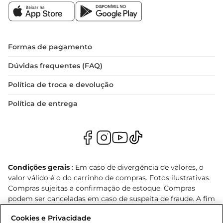
Formas de pagamento
Dúvidas frequentes (FAQ)
Política de troca e devolução
Política de entrega
Condições gerais
: Em caso de divergência de valores, o
valor válido é o do carrinho de compras. Fotos ilustrativas.
Compras sujeitas a confirmação de estoque. Compras
podem ser canceladas em caso de suspeita de fraude. A fim
de garantir o acesso de um maior número de clientes as
Cookies e Privacidade
nossas promoções, a compra de produtos com preços