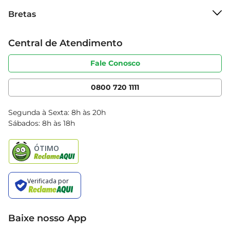
Sobre o Bretas
momentos de alegria e descontração.
Bretas
Grupo Cencosud
Trabalhe conosco
Cartão Bretas
Central de Atendimento
Sobre privacidade
Produtos Bretas
Portal do fornecedor
Código de ética
Fale Conosco
Nossas Lojas
Serviços
Cencosud Media
App Bretas
0800 720 1111
Clube Bretas
Blog Bretas
Segunda à Sexta: 8h às 20h
Black Friday
Sábados: 8h às 18h
Natal
Baixe nosso App