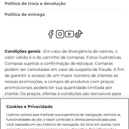
Política de troca e devolução
Política de entrega
Condições gerais
: Em caso de divergência de valores, o
valor válido é o do carrinho de compras. Fotos ilustrativas.
Compras sujeitas a confirmação de estoque. Compras
podem ser canceladas em caso de suspeita de fraude. A fim
de garantir o acesso de um maior número de clientes as
nossas promoções, a compra de produtos com preços
promocionais poderá ter sua quantidade limitada por
cliente. Os preços, ofertas e condições são exclusivos para
o e-commerce e válidos durante o dia de hoje, podendo
sofrer alterações sem prévia notificação. Proibida a venda
Cookies e Privacidade
de bebidas alcoólicas para menores de 18 anos, conforme
Usamos cookies para melhorar sua experiência de navegação, otimizar as
Lei n.º 8069/90, art. 81, inciso II (Estatuto da Criança e do
funcionalidades do site, e trazer conteúdo e ofertas personalizadas para
Adolescente). Preços e condições exclusivos para o
você, baseadas em seu histórico de navegação. Ao clicar em aceitar, você