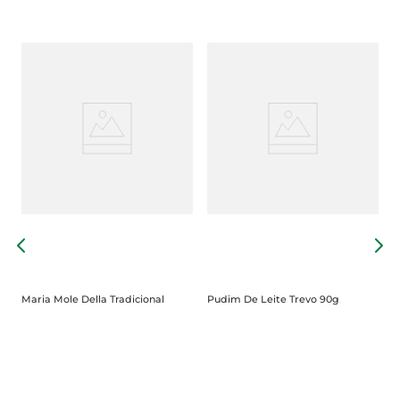
R
F
Maria Mole Della Tradicional
Pudim De Leite Trevo 90g