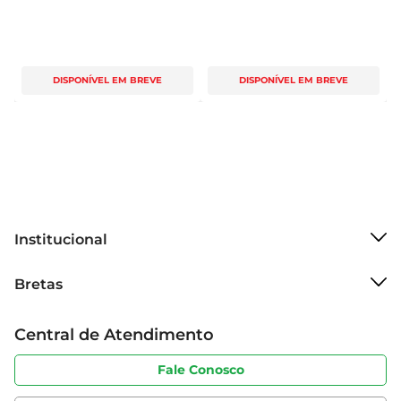
DISPONÍVEL EM BREVE
DISPONÍVEL EM BREVE
Institucional
Sobre o Bretas
Bretas
Grupo Cencosud
Trabalhe conosco
Cartão Bretas
Central de Atendimento
Sobre privacidade
Produtos Bretas
Portal do fornecedor
Código de ética
Fale Conosco
Nossas Lojas
Serviços