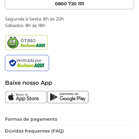
Cencosud Media
App Bretas
0800 720 1111
Clube Bretas
Blog Bretas
Segunda à Sexta: 8h às 20h
Black Friday
Sábados: 8h às 18h
Natal
Baixe nosso App
Formas de pagamento
Dúvidas frequentes (FAQ)